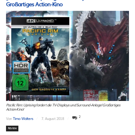
Großartiges Action-Kino
Pacific Rim: Uprising fordert die TV-Displays und Surround-Anlage! Großartiges
Action-Kino!
2
Von
Timo Wolters
7. August 2018
Review