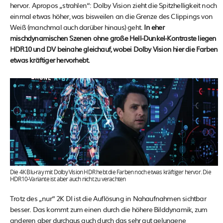
hervor. Apropos „strahlen“: Dolby Vision zieht die Spitzhelligkeit noch
einmal etwas höher, was bisweilen an die Grenze des Clippings von
Weiß (manchmal auch darüber hinaus) geht.
In eher
mischdynamischen Szenen ohne große Hell-Dunkel-Kontraste liegen
HDR10 und DV beinahe gleichauf, wobei Dolby Vision hier die Farben
etwas kräftiger hervorhebt.
Die 4K Blu-ray mit Dolby Vision HDR hebt die Farben noch etwas kräftiger hervor. Die
HDR10-Variante ist aber auch nicht zu verachten
Trotz des „nur“ 2K DI ist die Auflösung in Nahaufnahmen sichtbar
besser. Das kommt zum einen durch die höhere Bilddynamik, zum
anderen aber durchaus auch durch das sehr gut gelungene