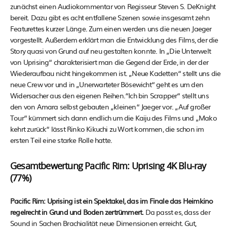
zunächst einen Audiokommentar von Regisseur Steven S. DeKnight
bereit. Dazu gibt es acht entfallene Szenen sowie insgesamt zehn
Featurettes kurzer Länge. Zum einen werden uns die neuen Jaeger
vorgestellt. Außerdem erklärt man die Entwicklung des Films, der die
Story quasi von Grund auf neu gestalten konnte. In „Die Unterwelt
von Uprising“ charakterisiert man die Gegend der Erde, in der der
Wiederaufbau nicht hingekommen ist. „Neue Kadetten“ stellt uns die
neue Crew vor und in „Unerwarteter Bösewicht“ geht es um den
Widersacher aus den eigenen Reihen.“Ich bin Scrapper“ stellt uns
den von Amara selbst gebauten „kleinen“ Jaeger vor. „Auf großer
Tour“ kümmert sich dann endlich um die Kaiju des Films und „Mako
kehrt zurück“ lässt Rinko Kikuchi zu Wort kommen, die schon im
ersten Teil eine starke Rolle hatte.
Gesamtbewertung Pacific Rim: Uprising 4K Blu-ray
(77%)
Pacific Rim: Uprising ist ein Spektakel, das im Finale das Heimkino
regelrecht in Grund und Boden zertrümmert.
Da passt es, dass der
Sound in Sachen Brachialität neue Dimensionen erreicht. Gut,