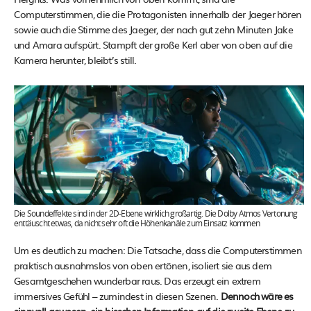
Computerstimmen, die die Protagonisten innerhalb der Jaeger hören
sowie auch die Stimme des Jaeger, der nach gut zehn Minuten Jake
und Amara aufspürt. Stampft der große Kerl aber von oben auf die
Kamera herunter, bleibt’s still.
Die Soundeffekte sind in der 2D-Ebene wirklich großartig. Die Dolby Atmos Vertonung
enttäuscht etwas, da nicht sehr oft die Höhenkanäle zum Einsatz kommen
Um es deutlich zu machen: Die Tatsache, dass die Computerstimmen
praktisch ausnahmslos von oben ertönen, isoliert sie aus dem
Gesamtgeschehen wunderbar raus. Das erzeugt ein extrem
immersives Gefühl – zumindest in diesen Szenen.
Dennoch wäre es