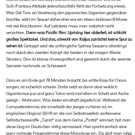
Scifi-/Fantasy-Attitüde jedeschaunfalls fehlt der Fortsetzung etwas.
Was Del Toro an Verehrung den japanischen Giganten gegenüber
brachte, wirkt im Sequel daher eher wie ein etwas liebloses B-Movie
mit viel Krachbumm. Auf Letzteres muss man natürlich nicht
verzichten.
Denn was Pacific Rim: Uprising hier abliefert, ist schlicht
großes Spektakel. Und das, obwohl von Kaijus zunächst keine Spur zu
sehen ist.
Getoppt wird die anfängliche Sydney-Sequenz allerdings
noch durch den zweiten Kampf der beiden in der eisigen Wüste
Sibiriens. Das ist klasse choreografiert und gewinnt durch die vereiste
Szenerie nochmals an Schauwert.
Dass es am Ende gut 78 Minuten braucht, bis echte Kaiju für Chaos
sorgen, ist sicherlich schade. Dafür setzt es dann aber wirklich
Gigantismus pur und ganz Tokio wird mal eben in Schutt und Asche
gelegt – Wahnsinn. Was leider ernsthaft ärgerlich ist: Während die
Compurterstimme, die innerhalb der Jaeger zu hören ist, im
englischen Original SEHR an die von Selbstzweifeln zerfressene
Selbstschusswaffe „Turret“ aus dem Game „Portal“ erinnert, hat man
diese Gag im Deutschen völlig vermasselt. Hier spricht einfach eine
ganz normale Frauenstimme diese Monologe ein. Da darf man ruhig