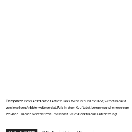
Transparenz:
Dieser Artikel enthält Affiliate-Links. Wenn ihr auf diese klickt, werdet ihr direkt
zum jeweiligen Anbieter weitergeleitet. Falls ihr einen Kauf tätigt, bekommen wir eine geringe
Provision. Für euch bleibt der Preis unverändert. Vielen Dank für eure Unterstützung!