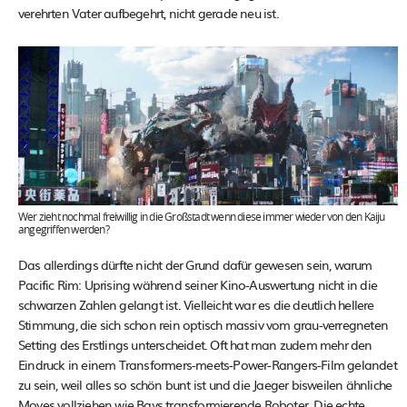
verehrten Vater aufbegehrt, nicht gerade neu ist.
Wer zieht nochmal freiwillig in die Großstadt wenn diese immer wieder von den Kaiju
angegriffen werden?
Das allerdings dürfte nicht der Grund dafür gewesen sein, warum
Pacific Rim: Uprising während seiner Kino-Auswertung nicht in die
schwarzen Zahlen gelangt ist. Vielleicht war es die deutlich hellere
Stimmung, die sich schon rein optisch massiv vom grau-verregneten
Setting des Erstlings unterscheidet. Oft hat man zudem mehr den
Eindruck in einem Transformers-meets-Power-Rangers-Film gelandet
zu sein, weil alles so schön bunt ist und die Jaeger bisweilen ähnliche
Moves vollziehen wie Bays transformierende Roboter. Die echte