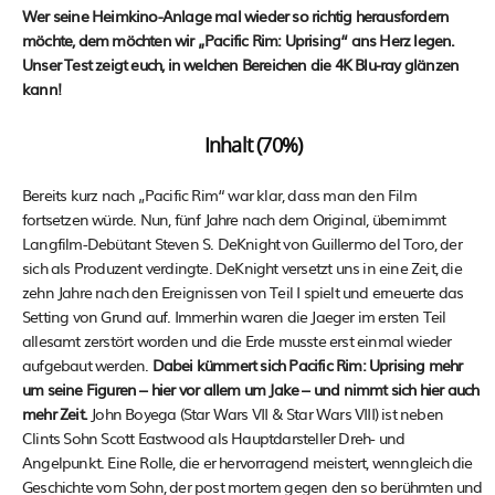
Wer seine Heimkino-Anlage mal wieder so richtig herausfordern
möchte, dem möchten wir „Pacific Rim: Uprising“ ans Herz legen.
Unser Test zeigt euch, in welchen Bereichen die 4K Blu-ray glänzen
kann!
Inhalt (70%)
Bereits kurz nach „Pacific Rim“ war klar, dass man den Film
fortsetzen würde. Nun, fünf Jahre nach dem Original, übernimmt
Langfilm-Debütant Steven S. DeKnight von Guillermo del Toro, der
sich als Produzent verdingte. DeKnight versetzt uns in eine Zeit, die
zehn Jahre nach den Ereignissen von Teil I spielt und erneuerte das
Setting von Grund auf. Immerhin waren die Jaeger im ersten Teil
allesamt zerstört worden und die Erde musste erst einmal wieder
aufgebaut werden.
Dabei kümmert sich Pacific Rim: Uprising mehr
um seine Figuren – hier vor allem um Jake – und nimmt sich hier auch
mehr Zeit.
John Boyega (Star Wars VII & Star Wars VIII) ist neben
Clints Sohn Scott Eastwood als Hauptdarsteller Dreh- und
Angelpunkt. Eine Rolle, die er hervorragend meistert, wenngleich die
Geschichte vom Sohn, der post mortem gegen den so berühmten und