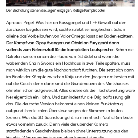
Der Bedrohung stehen die „Jäger“ entgegen: Rießige Kampfroboter
Apropos Pegel: Was hier an Bassgpegel und LFE-Gewalt auf den
Zuschauer losgelassen wird, suchte zuletzt seinesgleichen. Schon
alleine das Vorbeilaufen von Valor Omega lässt den Boden erzittern.
Der Kampf von Gipsy Avenger und Obsidian Fury gerät dann
vollends zum Referenzfall für die kompletten Lautsprecher.
Schon die
Raketen sensen einem die Haare vom Schädel und wenn die
wabernden Chain Swords ein Hochhaus in zwei Teile spalten, muss
man wirklich um die gute Nachbarschaft fürchten. Die setzt sich dann
im Finale der Kämpfe zwischen Kaiju und den Jaegern am besten mit
auf die Couch, denn dann sind die Grundmauern des Mietshauses
ohnehin schon aufgeweicht. Alles andere als die Höchstwertung wäre
hier eigentlich ein Hohn. Und zumindest für die Originalfassung gilt
das. Die deutsche Version bekommt einen kleinen Punktabzug
aufgrund ihrer leichten Übersteuerungen der Stimmen in lauten
Szenen. Was die 3D-Sounds angeht, so nimmt sich Pacific Rim leider
etwas vornehm zurück. Denn viele der über der Kamera
stattfindenden Geschehnisse bleiben ohne Unterstützung aus den
Heights. Was vornehmlich von oben kommt, sind die