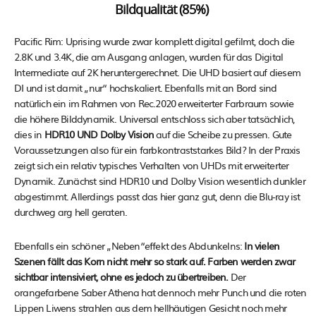
Bildqualität (85%)
Pacific Rim: Uprising wurde zwar komplett digital gefilmt, doch die
2.8K und 3.4K, die am Ausgang anlagen, wurden für das Digital
Intermediate auf 2K heruntergerechnet. Die UHD basiert auf diesem
DI und ist damit „nur“ hochskaliert. Ebenfalls mit an Bord sind
natürlich ein im Rahmen von Rec.2020 erweiterter Farbraum sowie
die höhere Bilddynamik. Universal entschloss sich aber tatsächlich,
dies in
HDR10 UND Dolby Vision
auf die Scheibe zu pressen. Gute
Voraussetzungen also für ein farbkontraststarkes Bild? In der Praxis
zeigt sich ein relativ typisches Verhalten von UHDs mit erweiterter
Dynamik. Zunächst sind HDR10 und Dolby Vision wesentlich dunkler
abgestimmt. Allerdings passt das hier ganz gut, denn die Blu-ray ist
durchweg arg hell geraten.
Ebenfalls ein schöner „Neben“effekt des Abdunkelns:
In vielen
Szenen fällt das Korn nicht mehr so stark auf. Farben werden zwar
sichtbar intensiviert, ohne es jedoch zu übertreiben.
Der
orangefarbene Saber Athena hat dennoch mehr Punch und die roten
Lippen Liwens strahlen aus dem hellhäutigen Gesicht noch mehr