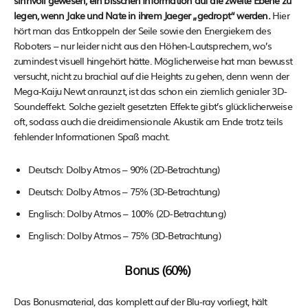
sinnvoll gewesen, ein bisschen Information auf die zweite Ebene zu
legen, wenn Jake und Nate in ihrem Jaeger „gedropt“ werden.
Hier
hört man das Entkoppeln der Seile sowie den Energiekern des
Roboters – nur leider nicht aus den Höhen-Lautsprechern, wo’s
zumindest visuell hingehört hätte. Möglicherweise hat man bewusst
versucht, nicht zu brachial auf die Heights zu gehen, denn wenn der
Mega-Kaiju Newt anraunzt, ist das schon ein ziemlich genialer 3D-
Soundeffekt. Solche gezielt gesetzten Effekte gibt’s glücklicherweise
oft, sodass auch die dreidimensionale Akustik am Ende trotz teils
fehlender Informationen Spaß macht.
Deutsch: Dolby Atmos – 90% (2D-Betrachtung)
Deutsch: Dolby Atmos – 75% (3D-Betrachtung)
Englisch: Dolby Atmos – 100% (2D-Betrachtung)
Englisch: Dolby Atmos – 75% (3D-Betrachtung)
Bonus (60%)
Das Bonusmaterial, das komplett auf der Blu-ray vorliegt, hält