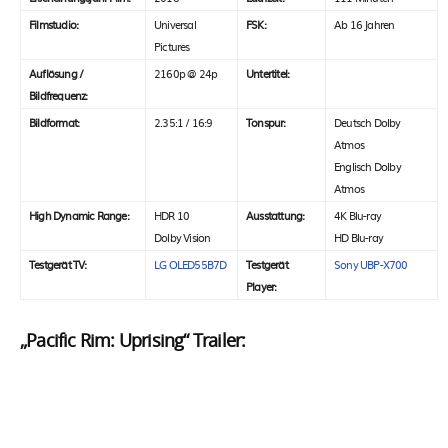
Filmstudio:
Universal
FSK:
Ab 16 Jahren
Pictures
Auflösung /
2160p @ 24p
Untertitel:
Bildfrequenz:
Bildformat:
2.35:1 / 16:9
Tonspur:
Deutsch Dolby
Atmos
Englisch Dolby
Atmos
High Dynamic Range:
HDR 10
Ausstattung:
4K Blu-ray
Dolby Vision
HD Blu-ray
Testgerät TV:
LG OLED55B7D
Testgerät
Sony UBP-X700
Player:
„Pacific Rim: Uprising“ Trailer: