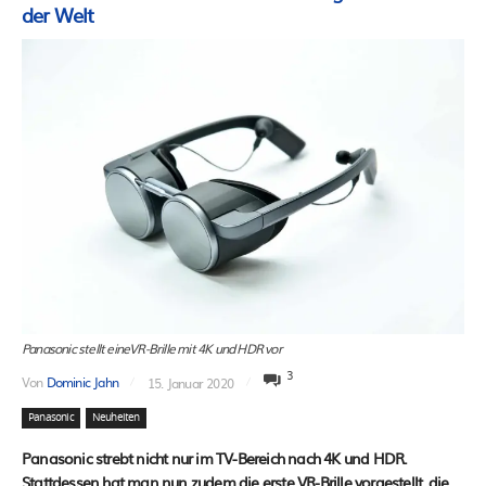
der Welt
Panasonic stellt eineVR-Brille mit 4K und HDR vor
3
Von
Dominic Jahn
15. Januar 2020
Panasonic
Neuheiten
Panasonic strebt nicht nur im TV-Bereich nach 4K und HDR.
Stattdessen hat man nun zudem die erste VR-Brille vorgestellt, die