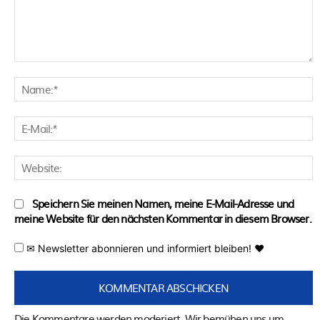
Kommentar:
N
E
M
W
Speichern Sie meinen Namen, meine E-Mail-Adresse und
meine Website für den nächsten Kommentar in diesem Browser.
✉ Newsletter abonnieren und informiert bleiben! ♥
Die Kommentare werden moderiert. Wir bemühen uns um