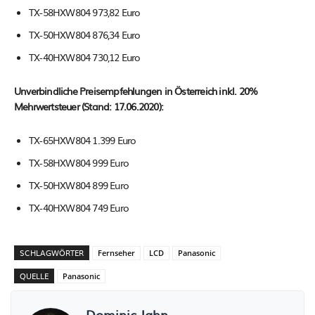
TX-58HXW804 973,82 Euro
TX-50HXW804 876,34 Euro
TX-40HXW804 730,12 Euro
Unverbindliche Preisempfehlungen in Österreich inkl. 20%
Mehrwertsteuer (Stand: 17.06.2020):
TX-65HXW804 1.399 Euro
TX-58HXW804 999 Euro
TX-50HXW804 899 Euro
TX-40HXW804 749 Euro
SCHLAGWÖRTER
Fernseher
LCD
Panasonic
QUELLE
Panasonic
Dominic Jahn