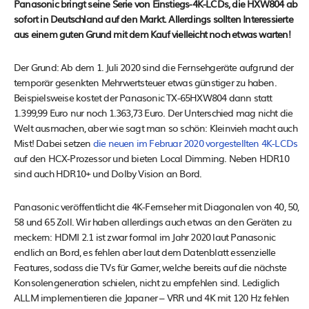
Panasonic bringt seine Serie von Einstiegs-4K-LCDs, die HXW804 ab
sofort in Deutschland auf den Markt. Allerdings sollten Interessierte
aus einem guten Grund mit dem Kauf vielleicht noch etwas warten!
Der Grund: Ab dem 1. Juli 2020 sind die Fernsehgeräte aufgrund der
temporär gesenkten Mehrwertsteuer etwas günstiger zu haben.
Beispielsweise kostet der Panasonic TX-65HXW804 dann statt
1.399,99 Euro nur noch 1.363,73 Euro. Der Unterschied mag nicht die
Welt ausmachen, aber wie sagt man so schön: Kleinvieh macht auch
Mist! Dabei setzen
die neuen im Februar 2020 vorgestellten 4K-LCDs
auf den HCX-Prozessor und bieten Local Dimming. Neben HDR10
sind auch HDR10+ und Dolby Vision an Bord.
Panasonic veröffentlicht die 4K-Fernseher mit Diagonalen von 40, 50,
58 und 65 Zoll. Wir haben allerdings auch etwas an den Geräten zu
meckern: HDMI 2.1 ist zwar formal im Jahr 2020 laut Panasonic
endlich an Bord, es fehlen aber laut dem Datenblatt essenzielle
Features, sodass die TVs für Gamer, welche bereits auf die nächste
Konsolengeneration schielen, nicht zu empfehlen sind. Lediglich
ALLM implementieren die Japaner – VRR und 4K mit 120 Hz fehlen