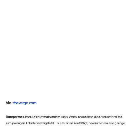
Via:
theverge.com
Transparenz:
Dieser Artikel enthält Affiliate-Links. Wenn ihr auf diese klickt, werdet ihr direkt
zum jeweiligen Anbieter weitergeleitet. Falls ihr einen Kauf tätigt, bekommen wir eine geringe