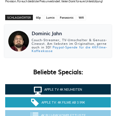
Provision. Für euch bleibt der Preis unverändert. Vielen Dank für eure Unterstützung!
SCHLAGWÖRTER
60p
Lumix
Panasonic
Wifi
Dominic Jahn
Couch-Streamer, TV-Umschalter & Genuss-
Cineast. Am liebsten im Originalton, gerne
auch in 3D!
Paypal-Spende für die 4KFilme-
Kaffeekasse
Beliebte Specials:
APPLE TV 4K NEUHEITEN
APPLE TV: 4K FILME AB 3.99€
4K BLU-RAY KOMPLETTLISTE