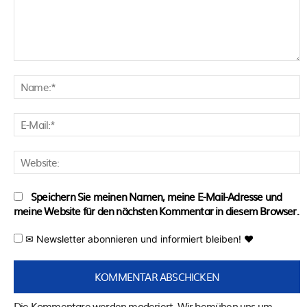
Kommentar:
N
E
M
W
Speichern Sie meinen Namen, meine E-Mail-Adresse und
meine Website für den nächsten Kommentar in diesem Browser.
✉ Newsletter abonnieren und informiert bleiben! ♥
Die Kommentare werden moderiert. Wir bemühen uns um