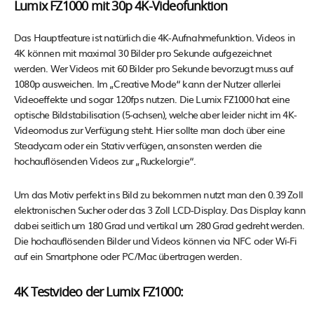
Lumix FZ1000 mit 30p 4K-Videofunktion
Das Hauptfeature ist natürlich die 4K-Aufnahmefunktion. Videos in
4K können mit maximal 30 Bilder pro Sekunde aufgezeichnet
werden. Wer Videos mit 60 Bilder pro Sekunde bevorzugt muss auf
1080p ausweichen. Im „Creative Mode“ kann der Nutzer allerlei
Videoeffekte und sogar 120fps nutzen. Die Lumix FZ1000 hat eine
optische Bildstabilisation (5-achsen), welche aber leider nicht im 4K-
Videomodus zur Verfügung steht. Hier sollte man doch über eine
Steadycam oder ein Stativ verfügen, ansonsten werden die
hochauflösenden Videos zur „Ruckelorgie“.
Um das Motiv perfekt ins Bild zu bekommen nutzt man den 0.39 Zoll
elektronischen Sucher oder das 3 Zoll LCD-Display. Das Display kann
dabei seitlich um 180 Grad und vertikal um 280 Grad gedreht werden.
Die hochauflösenden Bilder und Videos können via NFC oder Wi-Fi
auf ein Smartphone oder PC/Mac übertragen werden.
4K Testvideo der Lumix FZ1000: