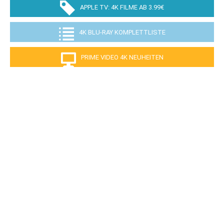
APPLE TV: 4K FILME AB 3.99€
4K BLU-RAY KOMPLETTLISTE
PRIME VIDEO 4K NEUHEITEN