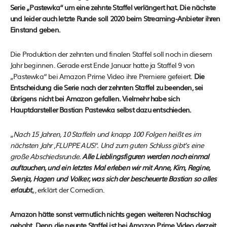
Serie „Pastewka“ um eine zehnte Staffel verlängert hat. Die nächste
und leider auch letzte Runde soll 2020 beim Streaming-Anbieter ihren
Einstand geben.
Die Produktion der zehnten und finalen Staffel soll noch in diesem
Jahr beginnen. Gerade erst Ende Januar hatte ja Staffel 9 von
„Pastewka“ bei Amazon Prime Video ihre Premiere gefeiert.
Die
Entscheidung die Serie nach der zehnten Staffel zu beenden, sei
übrigens nicht bei Amazon gefallen. Vielmehr habe sich
Hauptdarsteller Bastian Pastewka selbst dazu entschieden.
„
Nach 15 Jahren, 10 Staffeln und knapp 100 Folgen heißt es im
nächsten Jahr ‚FLUPPE AUS!‘. Und zum guten Schluss gibt’s eine
große Abschiedsrunde.
Alle Lieblingsfiguren werden noch einmal
auftauchen, und ein letztes Mal erleben wir mit Anne, Kim, Regine,
Svenja, Hagen und Volker, was sich der bescheuerte Bastian so alles
erlaubt
„, erklärt der Comedian.
Amazon hätte sonst vermutlich nichts gegen weiteren Nachschlag
gehabt. Denn die neunte Staffel ist bei Amazon Prime Video derzeit