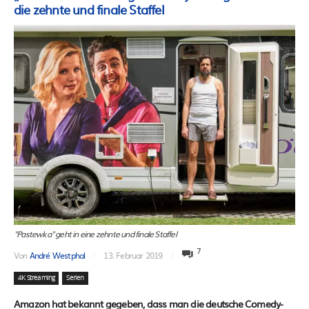
die zehnte und finale Staffel
"Pastewka" geht in eine zehnte und finale Staffel
7
Von
André Westphal
13. Februar 2019
4K Streaming
Serien
Amazon hat bekannt gegeben, dass man die deutsche Comedy-