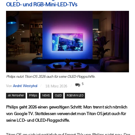
OLED- und RGB-Mini-LED-TVs
Philips nutzt Titan OS 2026 auch für seine OLED-Flaggschiffe.
5
Von
André Westphal
18. März 2026
4K Fernseher
Philips
NEWS
OLED
RGB Mini LED
Philips geht 2026 einen gewaltigen Schritt: Man trennt sich nämlich
von Google TV. Stattdessen verwendet man Titan OS jetzt auch für
seine LCD- und OLED-Flaggschiffe.
Titan OS an sich ist natürlich auf Smart-TVs von Philips nicht neu. Der