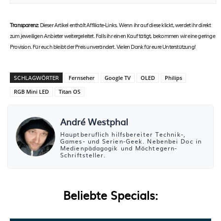
Transparenz:
Dieser Artikel enthält Affiliate-Links. Wenn ihr auf diese klickt, werdet ihr direkt
zum jeweiligen Anbieter weitergeleitet. Falls ihr einen Kauf tätigt, bekommen wir eine geringe
Provision. Für euch bleibt der Preis unverändert. Vielen Dank für eure Unterstützung!
SCHLAGWÖRTER
Fernseher
Google TV
OLED
Philips
RGB Mini LED
Titan OS
André Westphal
Hauptberuflich hilfsbereiter Technik-,
Games- und Serien-Geek. Nebenbei Doc in
Medienpädagogik und Möchtegern-
Schriftsteller.
Beliebte Specials: