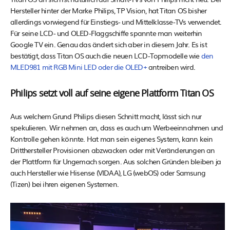
Hersteller hinter der Marke Philips, TP Vision, hat Titan OS bisher
allerdings vorwiegend für Einstiegs- und Mittelklasse-TVs verwendet.
Für seine LCD- und OLED-Flaggschiffe spannte man weiterhin
Google TV ein. Genau das ändert sich aber in diesem Jahr. Es ist
bestätigt, dass Titan OS auch die neuen LCD-Topmodelle wie
den
MLED981 mit RGB Mini LED oder die OLED+
antreiben wird.
Philips setzt voll auf seine eigene Plattform Titan OS
Aus welchem Grund Philips diesen Schnitt macht, lässt sich nur
spekulieren. Wir nehmen an, dass es auch um Werbeeinnahmen und
Kontrolle gehen könnte. Hat man sein eigenes System, kann kein
Dritthersteller Provisionen abzwacken oder mit Veränderungen an
der Plattform für Ungemach sorgen. Aus solchen Gründen bleiben ja
auch Hersteller wie Hisense (VIDAA), LG (webOS) oder Samsung
(Tizen) bei ihren eigenen Systemen.