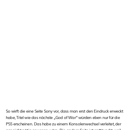
So wirft die eine Seite Sony vor, dass man erst den Eindruck erweckt
habe, Titel wie das nächste „God of War“ würden eben nur für die
PS5 erscheinen. Das habe zu einem Konsolenwechsel verleitet, der
gar nicht nötig gewesen wäre. Die andere Seite ist enttäuscht, weil