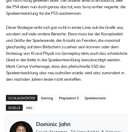
die PS4 eben nun doch genau das tut, was Sony vorher negierte: die
Spieleentwicklung für die PS5 ausbremsen.
Diese Strategie wirkt sich gar nicht in erster Linie auf die Grafik aus,
sondern auf viele andere Bereiche. Etwa muss bei der Komplexität
und Größe der Spieleareale, der Anzahl an Feinden, die maximal
gleichzeitig auf dem Bildschirm zu sehen sein können oder dem
Einbezug von KI und Physik ins Gameplay stets auch das schwächste
Glied in der Kette in der Spieleentwicklung berücksichtigt werden.
Mark Cernys Vorhersage, dass das pfeilschnelle SSD die
Spieleentwicklung also neu aufrollen würde, wird also zumindest in
den nächsten Jahren leider nicht eintreffen.
SCHLAGWÖRTER
Gaming
Playstation 5
Spielekonsole
QUELLE
VGC
Dominic Jahn
Couch-Streamer, TV-Umschalter & Genuss-