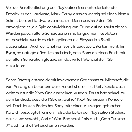
Vor der Veröffentlichung der PlayStation 5 erklärte der leitende
Entwickler der Hardware, Mark Cerny, dass es wichtig sei einen klaren
Schnitt bei der Hardware zu machen. Denn das SSD der PS5
ermögliche es, die Spieleentwicklung von Grund auf neu aufzuziehen.
Würden jedoch ältere Generationen mit langsamen Fesplatten
mitgeschleift, würde es nicht gelingen die Playstation 5 voll
auszunutzen. Auch der Chef von Sony Interactive Entertainment, Jim
Ryan, bekräftigte öffentlich mehrfach, dass Sony an einen Bruch mit
der alten Generation glaube, um das volle Potenzial der PS5
auszuloten.
Sonys Strategie stand damit im extremen Gegensatz zu Microsoft, die
von Anfang an betonten, dass zunächst alle First-Party-Spiele auch
weiterhin für die Xbox One erscheinen würden. Das führte schnell zu
dem Eindruck, dass die PS5 die „wahre“ Next-Generation-Konsole
sei. Doch letzten Endes hat Sony mit seinen Aussagen gebrochen:
Kürzlich bestätigte Hermen Hulst, der Leiter der PlayStation Studios,
dass etwa sowohl „God of War: Ragnarok“ als auch „Gran Turismo
7“ auch für die PS4 erscheinen werden.