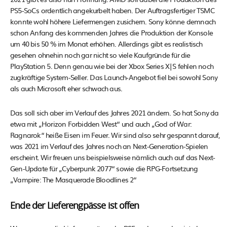
PS5-SoCs ordentlich angekurbelt haben. Der Auftragsfertiger TSMC
konnte wohl höhere Liefermengen zusichern. Sony könne demnach
schon Anfang des kommenden Jahres die Produktion der Konsole
um 40 bis 50 % im Monat erhöhen. Allerdings gibt es realistisch
gesehen ohnehin noch gar nicht so viele Kaufgründe für die
PlayStation 5. Denn genau wie bei der Xbox Series X|S fehlen noch
zugkräftige System-Seller. Das Launch-Angebot fiel bei sowohl Sony
als auch Microsoft eher schwach aus.
Das soll sich aber im Verlauf des Jahres 2021 ändern. So hat Sony da
etwa mit „Horizon Forbidden West“ und auch „God of War:
Ragnarok“ heiße Eisen im Feuer. Wir sind also sehr gespannt darauf,
was 2021 im Verlauf des Jahres noch an Next-Generation-Spielen
erscheint. Wir freuen uns beispielsweise nämlich auch auf das Next-
Gen-Update für „Cyberpunk 2077“ sowie die RPG-Fortsetzung
„Vampire: The Masquerade Bloodlines 2“
Ende der Lieferengpässe ist offen