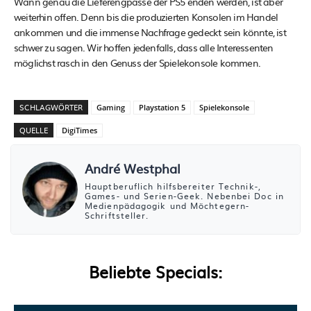
Wann genau die Lieferengpässe der PS5 enden werden, ist aber
weiterhin offen. Denn bis die produzierten Konsolen im Handel
ankommen und die immense Nachfrage gedeckt sein könnte, ist
schwer zu sagen. Wir hoffen jedenfalls, dass alle Interessenten
möglichst rasch in den Genuss der Spielekonsole kommen.
SCHLAGWÖRTER
Gaming
Playstation 5
Spielekonsole
QUELLE
DigiTimes
André Westphal
Hauptberuflich hilfsbereiter Technik-,
Games- und Serien-Geek. Nebenbei Doc in
Medienpädagogik und Möchtegern-
Schriftsteller.
Beliebte Specials: