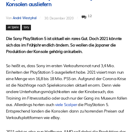
Konsolen ausliefern
12
Von
André Westphal
30. Dezember 2020
4K Spiele
Sony
Die Sony PlayStation 5 ist aktuell ein rares Gut. Doch 2021 könnte
sich das im Frühjahr endlich ändern. So wollen die Japaner die
Produktion der Konsole gehörig ankurbeln.
So heißt es, dass Sony im ersten Verkaufsmonat rund 3,4 Mio.
Einheiten der PlayStation 5 ausgeliefert habe. 2021 visiert man nun
eine Menge von 16,8 bis 18 Mio. PS5 an. Aufgrund der Corona-Krise
ist die Nachfrage nach Spielekonsolen aktuell enorm. Denn viele
andere Unterhaltungsmöglichkeiten wie der Kinobesuch, das
Training im Fitnessstudio oder auch nur der Gang ins Museum fallen
aus. Allerdings horten auch
viele Scalper
die PlayStation 5.
Entsprechend landen die Konsolen dann zu horrenden Preisen auf
Verkaufsplattformen wie eBay.
2021 gibt es also nun Hoffnung. AMD soll dabei die Produktion des