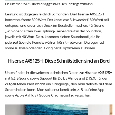
Die Hisense AX5125H bietet ein aggressives Preis-Leistungs-Verhältnis.
Leistung ist dagegen reichlich vorhanden: Die Hisense AX5125H
kommt auf satte 500 Watt. Der kabellose Subwoofer (180 Watt) soll
entsprechend ordentlich Druck im Basskeller machen. Für Sound
„von oben“ sitzen zwei Upfiring-Treiber direkt in der Soundbar,
jeweils mit 40 Watt. Dazu kommen sieben Soundmodi, die ihr
jederzeit über die Remote wählen könnt – etwa um Dialoge nach
vorne zu holen oder den Klang per KI optimieren zu lassen.
Hisense AX5125H: Diese Schnittstellen sind an Bord
Unten findet ihr die weiteren technischen Daten zur Hisense AX5125H
mit 5.1.2-Sound sowie Support für Dolby Atmos und DTS:X. Für den
aufgerufenen Preis ist das ein Klangriegel, den man definitiv auf dem
Schirm haben kann. Man sollte nur bereit sein, z. B. auf eine App
sowie Apple AirPlay / Google Chromecast zu verzichten.