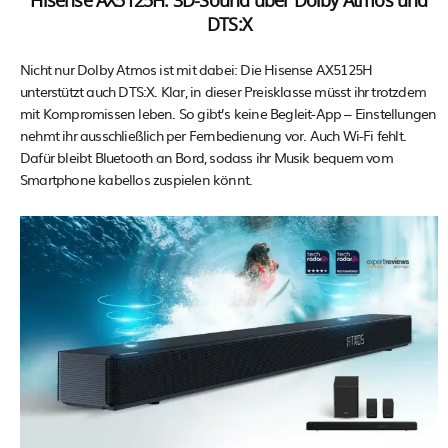
Hisense AX5125H: 3D-Sound über Dolby Atmos und
DTS:X
Nicht nur Dolby Atmos ist mit dabei: Die Hisense AX5125H
unterstützt auch DTS:X. Klar, in dieser Preisklasse müsst ihr trotzdem
mit Kompromissen leben. So gibt’s keine Begleit-App – Einstellungen
nehmt ihr ausschließlich per Fernbedienung vor. Auch Wi-Fi fehlt.
Dafür bleibt Bluetooth an Bord, sodass ihr Musik bequem vom
Smartphone kabellos zuspielen könnt.