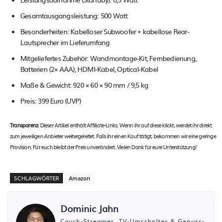
Gesamtausgangsleistung: 500 Watt
Besonderheiten: Kabelloser Subwoofer + kabellose Rear-
Lautsprecher im Lieferumfang
Mitgeliefertes Zubehör: Wandmontage-Kit, Fernbedienung,
Batterien (2× AAA), HDMI-Kabel, Optical-Kabel
Maße & Gewicht: 920 × 60 × 90 mm / 9,5 kg
Preis: 399 Euro (UVP)
Transparenz:
Dieser Artikel enthält Affiliate-Links. Wenn ihr auf diese klickt, werdet ihr direkt
zum jeweiligen Anbieter weitergeleitet. Falls ihr einen Kauf tätigt, bekommen wir eine geringe
Provision. Für euch bleibt der Preis unverändert. Vielen Dank für eure Unterstützung!
SCHLAGWÖRTER
Amazon
Dominic Jahn
Couch-Streamer, TV-Umschalter & Genuss-