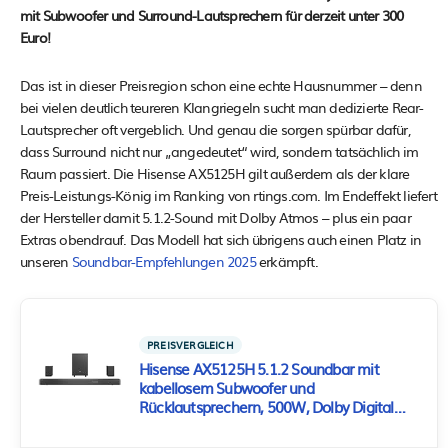
mit Subwoofer und Surround-Lautsprechern für derzeit unter 300
Euro!
Das ist in dieser Preisregion schon eine echte Hausnummer – denn
bei vielen deutlich teureren Klangriegeln sucht man dedizierte Rear-
Lautsprecher oft vergeblich. Und genau die sorgen spürbar dafür,
dass Surround nicht nur „angedeutet“ wird, sondern tatsächlich im
Raum passiert. Die Hisense AX5125H gilt außerdem als der klare
Preis-Leistungs-König im Ranking von rtings.com. Im Endeffekt liefert
der Hersteller damit 5.1.2-Sound mit Dolby Atmos – plus ein paar
Extras obendrauf. Das Modell hat sich übrigens auch einen Platz in
unseren
Soundbar-Empfehlungen 2025
erkämpft.
PREISVERGLEICH
Hisense AX5125H 5.1.2 Soundbar mit
kabellosem Subwoofer und
Rücklautsprechern, 500W, Dolby Digital
Plus, Dolby Atmos, Bluetooth, HDMI
eARC/Optical/AUX/USB, Schwarz (2024)