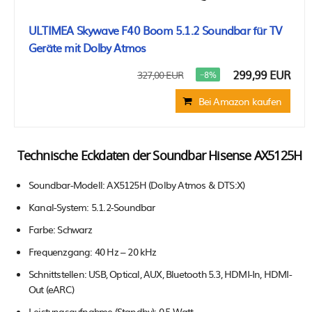
ULTIMEA Skywave F40 Boom 5.1.2 Soundbar für TV
Geräte mit Dolby Atmos
299,99 EUR
327,00 EUR
−8%
Bei Amazon kaufen
Technische Eckdaten der Soundbar Hisense AX5125H
Soundbar-Modell: AX5125H (Dolby Atmos & DTS:X)
Kanal-System: 5.1.2-Soundbar
Farbe: Schwarz
Frequenzgang: 40 Hz – 20 kHz
Schnittstellen: USB, Optical, AUX, Bluetooth 5.3, HDMI-In, HDMI-
Out (eARC)
Leistungsaufnahme (Standby): 0,5 Watt