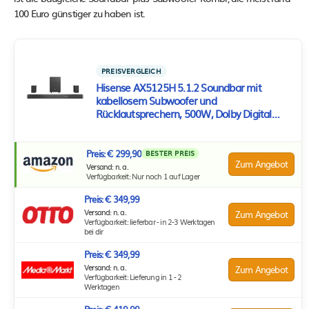
100 Euro günstiger zu haben ist.
PREISVERGLEICH
Hisense AX5125H 5.1.2 Soundbar mit
kabellosem Subwoofer und
Rücklautsprechern, 500W, Dolby Digital
Plus, Dolby Atmos, Bluetooth, HDMI
eARC/Optical/AUX/USB, Schwarz (2024)
Preis: € 299,90
BESTER PREIS
Zum Angebot
Versand: n. a.
Verfügbarkeit: Nur noch 1 auf Lager
Preis: € 349,99
Versand: n. a.
Zum Angebot
Verfügbarkeit: lieferbar - in 2-3 Werktagen
bei dir
Preis: € 349,99
Versand: n. a.
Zum Angebot
Verfügbarkeit: Lieferung in 1 - 2
Werktagen