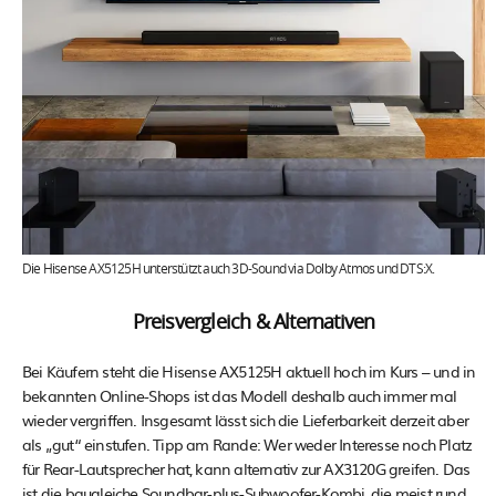
Die Hisense AX5125H unterstützt auch 3D-Sound via Dolby Atmos und DTS:X.
Preisvergleich & Alternativen
Bei Käufern steht die Hisense AX5125H aktuell hoch im Kurs – und in
bekannten Online-Shops ist das Modell deshalb auch immer mal
wieder vergriffen. Insgesamt lässt sich die Lieferbarkeit derzeit aber
als „gut“ einstufen. Tipp am Rande: Wer weder Interesse noch Platz
für Rear-Lautsprecher hat, kann alternativ zur AX3120G greifen. Das
ist die baugleiche Soundbar-plus-Subwoofer-Kombi, die meist rund