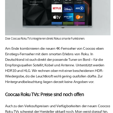
Doe Coocaa Roku TVs integrieren direkt Rokus smarte Funktionen.
Am Ende kombinieren die neuen 4K-Fernseher von Coocaa eben
Einstiegs-Fernseher mit dem smarten Erlebns von Roku. In
Deutschland ist auch direkt der passende Tuner an Bord – für die
Empfangsquellen Satellit, Kabel und Antenne. Unterstützt werden
HDR10 und HLG. Wir rechnen aber mit einer bescheidenen HDR-
Wiedergabe, da die Leuchtkraft wohl gering ausfallen dürfte. Zur
Hintergrundbeleuchtung liegen derzeit keine Angaben vor.
Coocaa Roku TVs: Preise sind noch offen
Auch zu den Verkaufspreisen und Verfügbarkeiten der neuen Coocaa
Roku TVs schweigt der Hersteller aktuell noch. Man weist darauf hin,