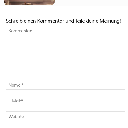
Schreib einen Kommentar und teile deine Meinung!
Kommentar:
N
E
M
W