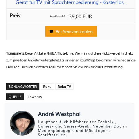
Gerät für TV mit Sprachfernbedienung - Kostenlos...
39,00 EUR
43,45 EUR
Bei Amazon kaufen
Transparenz:
Dieser Artikel enthält Affiliate-Links. Wenn ihr auf diese klickt, werdet ihr direkt
zum jeweiligen Anbieter weitergeleitet. Falls ihr einen Kauf tätigt, bekommen wir eine geringe
Provision. Für euch bleibt der Preis unverändert. Vielen Dank für eure Unterstützung!
SCHLAGWÖRTER
Roku
Roku TV
QUELLE
Lowpass
André Westphal
Hauptberuflich hilfsbereiter Technik-,
Games- und Serien-Geek. Nebenbei Doc in
Medienpädagogik und Möchtegern-
Schriftsteller.