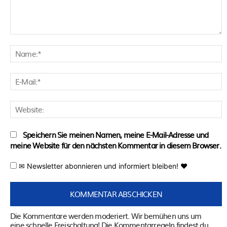
Kommentar:
N
E
M
W
Speichern Sie meinen Namen, meine E-Mail-Adresse und
meine Website für den nächsten Kommentar in diesem Browser.
✉ Newsletter abonnieren und informiert bleiben! ♥
Die Kommentare werden moderiert. Wir bemühen uns um
eine schnelle Freischaltung! Die Kommentarregeln findest du