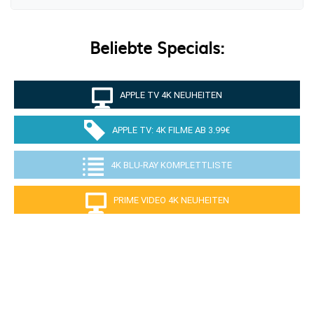
Beliebte Specials:
APPLE TV 4K NEUHEITEN
APPLE TV: 4K FILME AB 3.99€
4K BLU-RAY KOMPLETTLISTE
PRIME VIDEO 4K NEUHEITEN