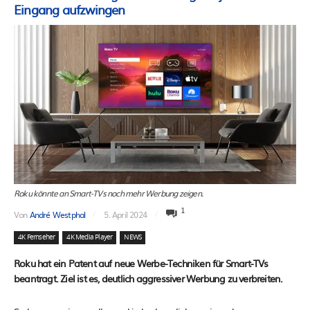
Eingang aufzwingen
Roku könnte an Smart-TVs noch mehr Werbung zeigen.
1
Von
André Westphal
5. April 2024
4K Fernseher
4K Media Player
NEWS
Roku hat ein Patent auf neue Werbe-Techniken für Smart-TVs
beantragt. Ziel ist es, deutlich aggressiver Werbung zu verbreiten.