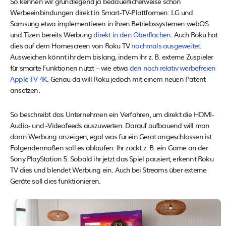
So kennen wir grundlegend ja bedauerlicherweise schon
Werbeeinbindungen direkt in Smart-TV-Plattformen: LG und
Samsung etwa implementieren in ihren Betriebssystemen webOS
und Tizen bereits Werbung
direkt in den Oberflächen
. Auch Roku hat
dies auf dem Homescreen von Roku TV
nochmals ausgeweitet
.
Ausweichen könnt ihr dem bislang, indem ihr z. B. externe Zuspieler
für smarte Funktionen nutzt – wie etwa
den noch relativ werbefreien
Apple TV 4K
. Genau da will Roku jedoch mit einem neuen Patent
ansetzen.
So beschreibt das Unternehmen ein Verfahren, um direkt die HDMI-
Audio- und -Videofeeds auszuwerten. Darauf aufbauend will man
dann Werbung anzeigen, egal was für ein Gerät angeschlossen ist.
Folgendermaßen soll es ablaufen: Ihr zockt z. B. ein Game an der
Sony PlayStation 5. Sobald ihr jetzt das Spiel pausiert, erkennt Roku
TV dies und blendet Werbung ein. Auch bei Streams über externe
Geräte soll dies funktionieren.