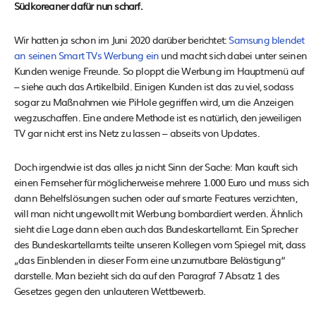
Südkoreaner dafür nun scharf.
Wir hatten ja schon im Juni 2020 darüber berichtet:
Samsung blendet
an seinen Smart TVs Werbung ein
und macht sich dabei unter seinen
Kunden wenige Freunde. So ploppt die Werbung im Hauptmenü auf
– siehe auch das Artikelbild. Einigen Kunden ist das zu viel, sodass
sogar zu Maßnahmen wie PiHole gegriffen wird, um die Anzeigen
wegzuschaffen. Eine andere Methode ist es natürlich, den jeweiligen
TV gar nicht erst ins Netz zu lassen – abseits von Updates.
Doch irgendwie ist das alles ja nicht Sinn der Sache: Man kauft sich
einen Fernseher für möglicherweise mehrere 1.000 Euro und muss sich
dann Behelfslösungen suchen oder auf smarte Features verzichten,
will man nicht ungewollt mit Werbung bombardiert werden. Ähnlich
sieht die Lage dann eben auch das Bundeskartellamt. Ein Sprecher
des Bundeskartellamts teilte unseren Kollegen vom Spiegel mit, dass
„das Einblenden in dieser Form eine unzumutbare Belästigung“
darstelle. Man bezieht sich da auf den Paragraf 7 Absatz 1 des
Gesetzes gegen den unlauteren Wettbewerb.