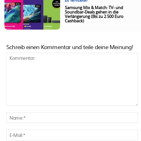
4K Fernseher
Samsung Mix & Match: TV- und
Soundbar-Deals gehen in die
Verlängerung (Bis zu 2.500 Euro
Cashback)
Schreib einen Kommentar und teile deine Meinung!
Kommentar:
N
E
M