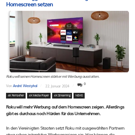
Homescreen setzen
Roku will seinen Homescreen stärker mit Werbung ausstatten.
0
Von
André Westphal
22. Januar 2024
4K Fernseher
4K Media Player
4K Streaming
NEWS
Roku will mehr Werbung auf dem Homescreen zeigen. Allerdings
gibt es durchaus noch Hürden für das Unternehmen.
In den Vereinigten Staaten setzt Roku mit ausgewählten Partnern
etwa schon interaktive Werbeanzeigen ein. Hier können die