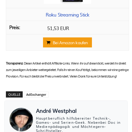
Roku Streaming Stick
51,53 EUR
Bei Amazon kaufen
Transparenz:
Dieser Artikel enthält Affiliate-Links. Wenn ihr auf diese klickt, werdet ihr direkt
zum jeweiligen Anbieter weitergeleitet. Falls ihr einen Kauf tätigt, bekommen wir eine geringe
Provision. Für euch bleibt der Preis unverändert. Vielen Dank für eure Unterstützung!
QUELLE
AdExchanger
André Westphal
Hauptberuflich hilfsbereiter Technik-,
Games- und Serien-Geek. Nebenbei Doc in
Medienpädagogik und Möchtegern-
Schriftsteller.