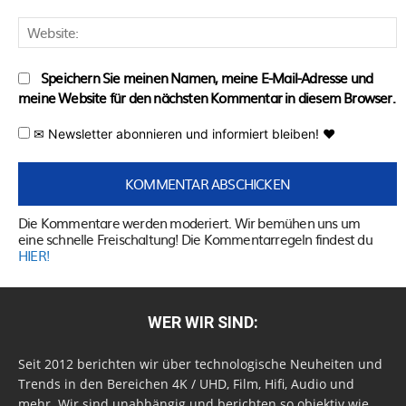
W
Speichern Sie meinen Namen, meine E-Mail-Adresse und
meine Website für den nächsten Kommentar in diesem Browser.
✉ Newsletter abonnieren und informiert bleiben! ♥
Die Kommentare werden moderiert. Wir bemühen uns um
eine schnelle Freischaltung! Die Kommentarregeln findest du
HIER!
WER WIR SIND:
Seit 2012 berichten wir über technologische Neuheiten und
Trends in den Bereichen 4K / UHD, Film, Hifi, Audio und
mehr. Wir sind unabhängig und berichten so objektiv wie