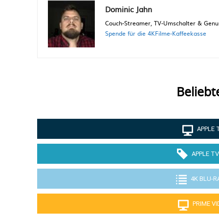
Dominic Jahn
Couch-Streamer, TV-Umschalter & Genuss
Spende für die 4KFilme-Kaffeekasse
Beliebt
APPLE 
APPLE TV
4K BLU-R
PRIME V