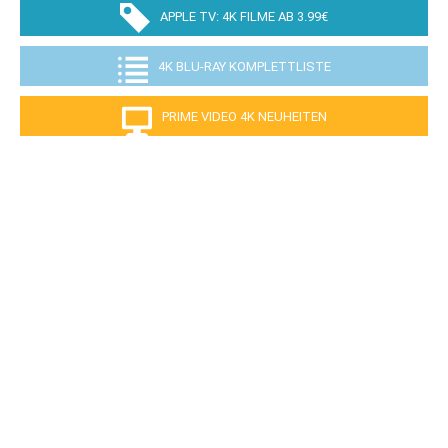
APPLE TV: 4K FILME AB 3.99€
4K BLU-RAY KOMPLETTLISTE
PRIME VIDEO 4K NEUHEITEN