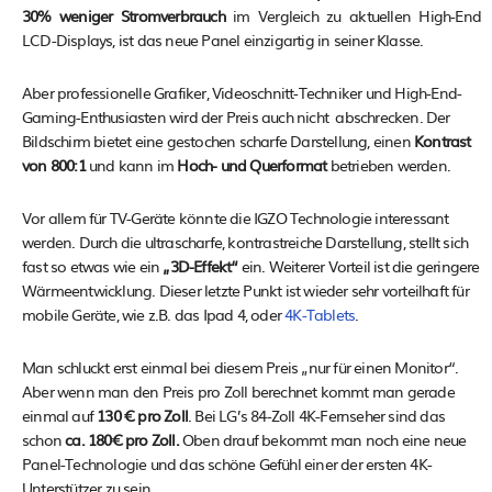
30% weniger Stromverbrauch
im Vergleich zu aktuellen High-End
LCD-Displays, ist das neue Panel einzigartig in seiner Klasse.
Aber professionelle Grafiker, Videoschnitt-Techniker und High-End-
Gaming-Enthusiasten wird der Preis auch nicht abschrecken. Der
Bildschirm bietet eine gestochen scharfe Darstellung, einen
Kontrast
von 800:1
und kann im
Hoch- und Querformat
betrieben werden.
Vor allem für TV-Geräte könnte die IGZO Technologie interessant
werden. Durch die ultrascharfe, kontrastreiche Darstellung, stellt sich
fast so etwas wie ein
„3D-Effekt“
ein. Weiterer Vorteil ist die geringere
Wärmeentwicklung. Dieser letzte Punkt ist wieder sehr vorteilhaft für
mobile Geräte, wie z.B. das Ipad 4, oder
4K-Tablets
.
Man schluckt erst einmal bei diesem Preis „nur für einen Monitor“.
Aber wenn man den Preis pro Zoll berechnet kommt man gerade
einmal auf
130 € pro Zoll
. Bei LG’s 84-Zoll 4K-Fernseher sind das
schon
ca. 180€ pro Zoll.
Oben drauf bekommt man noch eine neue
Panel-Technologie und das schöne Gefühl einer der ersten 4K-
Unterstützer zu sein.