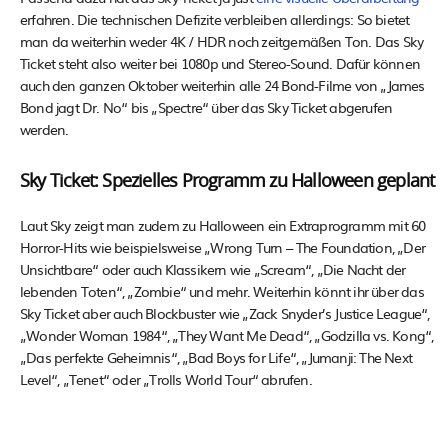
erfahren. Die technischen Defizite verbleiben allerdings: So bietet
man da weiterhin weder 4K / HDR noch zeitgemäßen Ton. Das Sky
Ticket steht also weiter bei 1080p und Stereo-Sound. Dafür können
auch den ganzen Oktober weiterhin alle 24 Bond-Filme von „James
Bond jagt Dr. No“ bis „Spectre“ über das Sky Ticket abgerufen
werden.
Sky Ticket: Spezielles Programm zu Halloween geplant
Laut Sky zeigt man zudem zu Halloween ein Extraprogramm mit 60
Horror-Hits wie beispielsweise „Wrong Turn – The Foundation, „Der
Unsichtbare“ oder auch Klassikern wie „Scream“, „Die Nacht der
lebenden Toten“, „Zombie“ und mehr. Weiterhin könnt ihr über das
Sky Ticket aber auch Blockbuster wie „Zack Snyder’s Justice League“,
„Wonder Woman 1984“, „They Want Me Dead“, „Godzilla vs. Kong“,
„Das perfekte Geheimnis“, „Bad Boys for Life“, „Jumanji: The Next
Level“, „Tenet“ oder „Trolls World Tour“ abrufen.