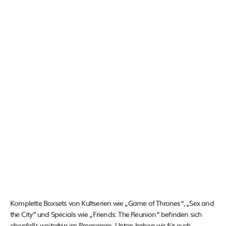
Komplette Boxsets von Kultserien wie „Game of Thrones“, „Sex and
the City“ und Specials wie „Friends: The Reunion“ befinden sich
ebenfalls weiterhin im Programm. Unten haben wir für euch