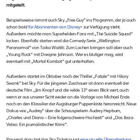
mitgeteilt.
Beispielsweise nimmt auch Sky „Free Guy“ ins Programm, der ja auch
schon bald
für Abonnenten von Disney+
zur Verfügung steht.
Außerdem möchte man Superhelden-Fans mit „The Suicide Squad“
locken. Ebenfalls starten wird die Comedy-Serie „Wellington
Paranormal“ von Taika Waititi. Zum Lachen bringen soll aber auch
„Young Rock“ mit Dwayne Johnson. Wer es blutiger mag, wird
eventuell mit „Mortal Kombat“ gut unterhalten.
Außerdem startet im Oktober noch der Thriller „Fatale“ mit Hilary
Swank“ bei Sky. Für die jüngeren Zuschauer ist dann eventuell der
deutsche Film „Jim Knopf und die wilde 13“ einen Blick wert, auch
wenn er aus unserer Sicht weder an die Vorlage von Michael Ende
noch an den Klassiker der Augsburger Puppenkiste heranreicht. Neue
Dokus wie „Audrey“ über die Schauspielerin Audrey Hepburn,
„Charles und Diana – Eine folgenschwere Hochzeit“ und „Das Ibiza-
Video: Ein journalistischer Krimi“.
Passend dazu hat das Sky Ticket ja just
eine visuelle Überarbeitung