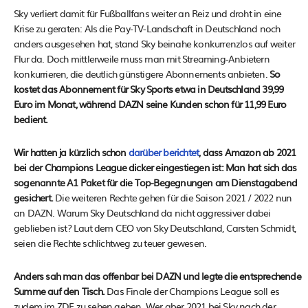
Sky verliert damit für Fußballfans weiter an Reiz und droht in eine
Krise zu geraten: Als die Pay-TV-Landschaft in Deutschland noch
anders ausgesehen hat, stand Sky beinahe konkurrenzlos auf weiter
Flur da. Doch mittlerweile muss man mit Streaming-Anbietern
konkurrieren, die deutlich günstigere Abonnements anbieten.
So
kostet das Abonnement für Sky Sports etwa in Deutschland 39,99
Euro im Monat, während DAZN seine Kunden schon für 11,99 Euro
bedient.
Wir hatten ja kürzlich schon
darüber berichtet
, dass Amazon ab 2021
bei der Champions League dicker eingestiegen ist: Man hat sich das
sogenannte A1 Paket für die Top-Begegnungen am Dienstagabend
gesichert.
Die weiteren Rechte gehen für die Saison 2021 / 2022 nun
an DAZN. Warum Sky Deutschland da nicht aggressiver dabei
geblieben ist? Laut dem CEO von Sky Deutschland, Carsten Schmidt,
seien die Rechte schlichtweg zu teuer gewesen.
Anders sah man das offenbar bei DAZN und legte die entsprechende
Summe auf den Tisch.
Das Finale der Champions League soll es
zudem im ZDF zu sehen geben. Wer aber 2021 bei Sky nach der