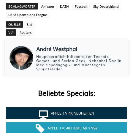
SCHLAGWÖRTER
Amazon
DAZN
Fussball
Sky Deutschland
UEFA Champions League
QUELLE
Bild
VIA
Reuters
André Westphal
Hauptberuflich hilfsbereiter Technik-,
Games- und Serien-Geek. Nebenbei Doc in
Medienpädagogik und Möchtegern-
Schriftsteller.
Beliebte Specials:
APPLE TV 4K NEUHEITEN
APPLE TV: 4K FILME AB 3.99€