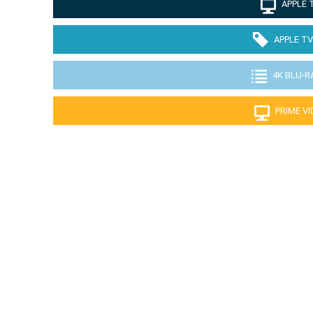
APPLE 
APPLE TV
4K BLU-R
PRIME V