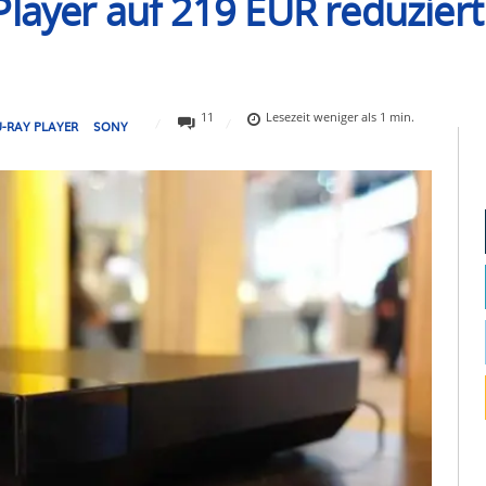
Player auf 219 EUR reduzier
11
Lesezeit
weniger als 1
min.
U-RAY PLAYER
SONY