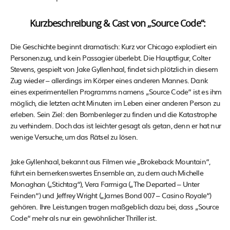
Kurzbeschreibung & Cast von „Source Code“:
Die Geschichte beginnt dramatisch: Kurz vor Chicago explodiert ein
Personenzug, und kein Passagier überlebt. Die Hauptfigur, Colter
Stevens, gespielt von Jake Gyllenhaal, findet sich plötzlich in diesem
Zug wieder – allerdings im Körper eines anderen Mannes. Dank
eines experimentellen Programms namens „Source Code“ ist es ihm
möglich, die letzten acht Minuten im Leben einer anderen Person zu
erleben. Sein Ziel: den Bombenleger zu finden und die Katastrophe
zu verhindern. Doch das ist leichter gesagt als getan, denn er hat nur
wenige Versuche, um das Rätsel zu lösen.
Jake Gyllenhaal, bekannt aus Filmen wie „Brokeback Mountain“,
führt ein bemerkenswertes Ensemble an, zu dem auch Michelle
Monaghan („Stichtag“), Vera Farmiga („The Departed – Unter
Feinden“) und Jeffrey Wright („James Bond 007 – Casino Royale“)
gehören. Ihre Leistungen tragen maßgeblich dazu bei, dass „Source
Code“ mehr als nur ein gewöhnlicher Thriller ist.