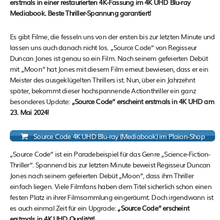
erstmals in einer restaurierten 4K-Fassung im 4K UHD Blu-ray
Mediabook. Beste Thriller-Spannung garantiert!
Es gibt Filme, die fesseln uns von der ersten bis zur letzten Minute und
lassen uns auch danach nicht los. „Source Code“ von Regisseur
Duncan Jones ist genau so ein Film. Nach seinem gefeierten Debüt
mit „Moon“ hat Jones mit diesem Film erneut bewiesen, dass er ein
Meister des ausgeklügelten Thrillers ist. Nun, über ein Jahrzehnt
später, bekommt dieser hochspannende Actionthriller ein ganz
besonderes Update:
„Source Code“ erscheint erstmals in 4K UHD am
23. Mai 2024!
Source Code 4K UHD Blu-ray (Mediabook) im Plaion-Shop
„Source Code“ ist ein Paradebeispiel für das Genre „Science-Fiction-
Thriller“. Spannend bis zur letzten Minute beweist Regisseur Duncan
Jones nach seinem gefeierten Debüt „Moon“, dass ihm Thriller
einfach liegen. Viele Filmfans haben dem Titel sicherlich schon einen
festen Platz in ihrer Filmsammlung eingeräumt. Doch irgendwann ist
es auch einmal Zeit für ein Upgrade:
„Source Code“ erscheint
erstmals in 4K UHD Qualität!