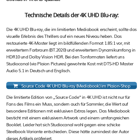
Technische Details der 4K UHD Blu-ray:
Die 4K UHD Blu-ray, die im limitierten Mediabook erscheint, sollte das
visuelle Erlebnis des Thrillers auf ein neues Niveau heben. Das
restaurierte 4K-Master liegt im bildfüllenden Format 1.85:1 vor, mit
erweitertem Farbraum (BT.2020) und erweitertem Dynamikumfang in
HDR10 und Dolby Vision HDR. Bei den Tonformaten liefert uns
Studiocanal (via Plaion Pictures) gewohnte Kost mit DTS-HD Master
Audio 5.1 in Deutsch und Englisch.
Source Code 4K UHD Blu-ray (Mediabook) im Plaion-Shop
Die limitierte Edition von „Source Code“ in 4K UHD ist nicht nur für
Fans des Films ein Muss, sondern auch für Sammler, die Wert auf
besondere Editionen mit exklusiven Extras legen. Das Mediabook
besticht mit einem exklusivem Artwork und einem umfangreichen
Booklet. Leider hat sich Studiocanal wohl gegen eine schicke
Steelbook-Variante entschieden. Diese hätte zumindest der Autor
dieses Artikels präferiert.