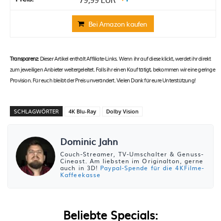
Bei Amazon kaufen
Transparenz:
Dieser Artikel enthält Affiliate-Links. Wenn ihr auf diese klickt, werdet ihr direkt
zum jeweiligen Anbieter weitergeleitet. Falls ihr einen Kauf tätigt, bekommen wir eine geringe
Provision. Für euch bleibt der Preis unverändert. Vielen Dank für eure Unterstützung!
SCHLAGWÖRTER
4K Blu-Ray
Dolby Vision
Dominic Jahn
Couch-Streamer, TV-Umschalter & Genuss-
Cineast. Am liebsten im Originalton, gerne
auch in 3D!
Paypal-Spende für die 4KFilme-
Kaffeekasse
Beliebte Specials: