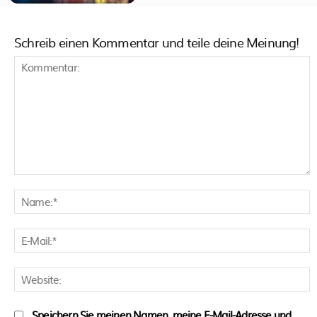
Schreib einen Kommentar und teile deine Meinung!
Kommentar:
N
E
M
W
Speichern Sie meinen Namen, meine E-Mail-Adresse und