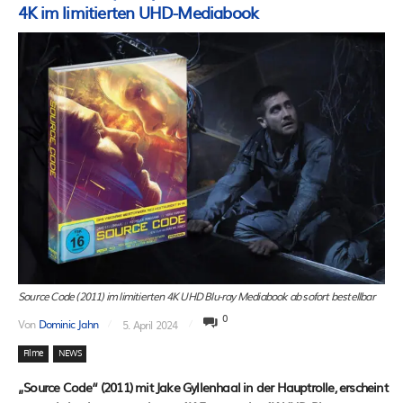
4K im limitierten UHD-Mediabook
Source Code (2011) im limitierten 4K UHD Blu-ray Mediabook ab sofort bestellbar
0
Von
Dominic Jahn
5. April 2024
Filme
NEWS
„Source Code“ (2011) mit Jake Gyllenhaal in der Hauptrolle, erscheint