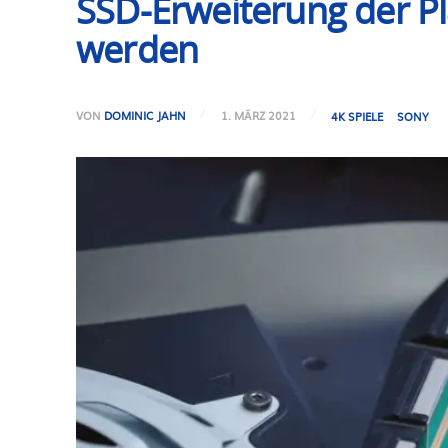
SSD-Erweiterung der Pl
werden
VON
DOMINIC JAHN
1. MÄRZ 2021
4K SPIELE
SONY