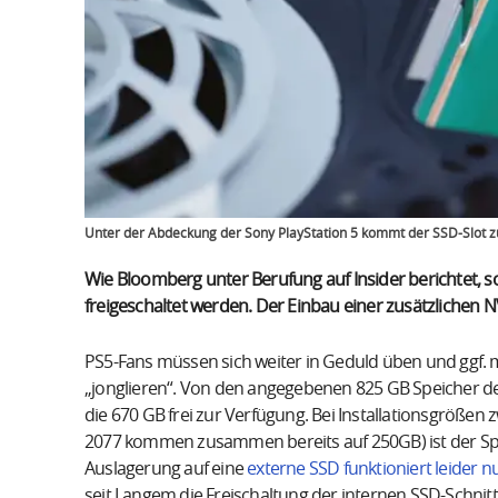
Unter der Abdeckung der Sony PlayStation 5 kommt der SSD-Slot 
Wie Bloomberg unter Berufung auf Insider berichtet, s
freigeschaltet werden. Der Einbau einer zusätzliche
PS5-Fans müssen sich weiter in Geduld üben und ggf. 
„jonglieren“. Von den angegebenen 825 GB Speicher de
die 670 GB frei zur Verfügung. Bei Installationsgrößen
2077 kommen zusammen bereits auf 250GB) ist der Spei
Auslagerung auf eine
externe SSD funktioniert leider nu
seit Langem die Freischaltung der internen SSD-Schnitts