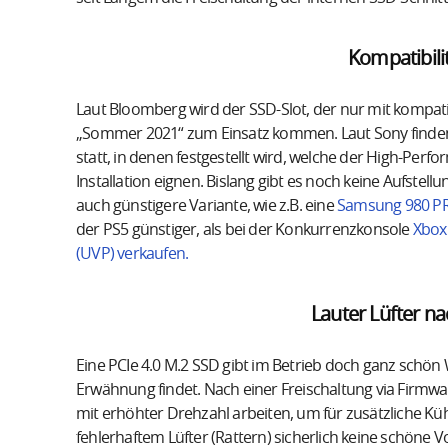
Kompatibili
Laut Bloomberg wird der SSD-Slot, der nur mit kompa
„Sommer 2021“ zum Einsatz kommen. Laut Sony finden 
statt, in denen festgestellt wird, welche der High-Perf
Installation eignen. Bislang gibt es noch keine Aufstel
auch günstigere Variante, wie z.B. eine
Samsung 980 PR
der PS5 günstiger, als bei der Konkurrenzkonsole
Xbox 
(UVP) verkaufen.
Lauter Lüfter na
Eine PCIe 4.0 M.2 SSD gibt im Betrieb doch ganz schö
Erwähnung findet. Nach einer Freischaltung via Firmwa
mit erhöhter Drehzahl arbeiten, um für zusätzliche Küh
fehlerhaftem Lüfter (Rattern) sicherlich keine schöne V