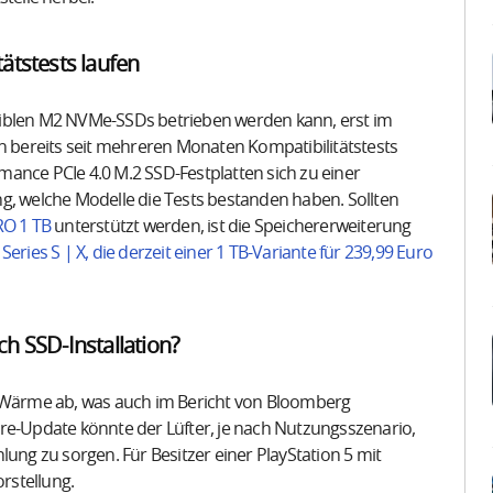
tätstests laufen
tiblen M2 NVMe-SSDs betrieben werden kann, erst im
bereits seit mehreren Monaten Kompatibilitätstests
ormance PCIe 4.0 M.2 SSD-Festplatten sich zu einer
lung, welche Modelle die Tests bestanden haben. Sollten
O 1 TB
unterstützt werden, ist die Speichererweiterung
Series S | X, die derzeit einer 1 TB-Variante für 239,99 Euro
ch SSD-Installation?
n Wärme ab, was auch im Bericht von Bloomberg
re-Update könnte der Lüfter, je nach Nutzungsszenario,
lung zu sorgen. Für Besitzer einer PlayStation 5 mit
orstellung.