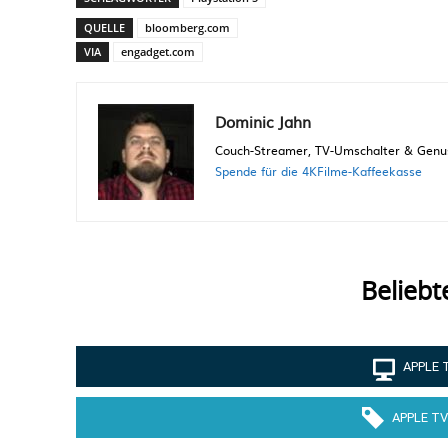
QUELLE
bloomberg.com
VIA
engadget.com
Dominic Jahn
Couch-Streamer, TV-Umschalter & Genuss
Spende für die 4KFilme-Kaffeekasse
Beliebt
APPLE 
APPLE TV