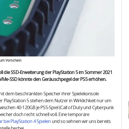
zum Vorschein
oll die SSD-Erweiterung der PlayStation 5 im Sommer 2021
n NVMe-SSD könnte den Geräuschpegel der PS5 erhöhen.
mit dem beschränkten Speicher ihrer Spielekonsole
r PlayStation 5 stehen dem Nutzer in Wirklichkeit nur um
 zwischen 40-120GB je PS5-Spiel (Call of Duty und Cyberpunk
cher doch recht schnell voll. Eine temporäre
r bei PlayStation 4 Spielen
und so sehnen wir uns bereits
telle herbei.