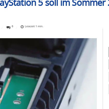
ayStation 5 soll im Sommer 
8
Lesezeit
1
min.