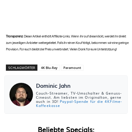
Transparenz:
Dieser Artikel enthält Affiliate-Links. Wenn ihr auf diese klickt, werdet ihr direkt
zum jeweiligen Anbieter weitergeleitet. Falls ihr einen Kauf tätigt, bekommen wir eine geringe
Provision. Für euch bleibt der Preis unverändert. Vielen Dank für eure Unterstützung!
SCHLAGWÖRTER
4K Blu-Ray
Paramount
Dominic Jahn
Couch-Streamer, TV-Umschalter & Genuss-
Cineast. Am liebsten im Originalton, gerne
auch in 3D!
Paypal-Spende für die 4KFilme-
Kaffeekasse
Beliebte Specials: