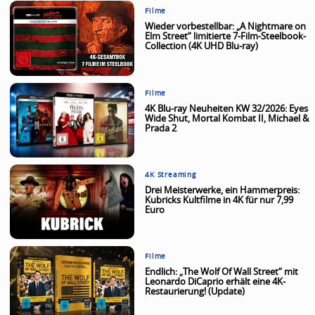
Filme
Wieder vorbestellbar: „A Nightmare on
Elm Street“ limitierte 7-Film-Steelbook-
Collection (4K UHD Blu-ray)
Filme
4K Blu-ray Neuheiten KW 32/2026: Eyes
Wide Shut, Mortal Kombat II, Michael &
Prada 2
4K Streaming
Drei Meisterwerke, ein Hammerpreis:
Kubricks Kultfilme in 4K für nur 7,99
Euro
Filme
Endlich: „The Wolf Of Wall Street“ mit
Leonardo DiCaprio erhält eine 4K-
Restaurierung! (Update)