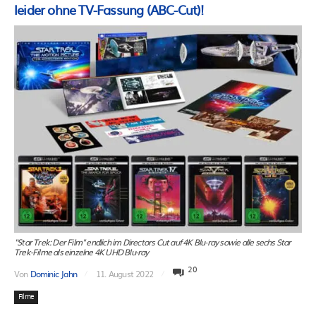
leider ohne TV-Fassung (ABC-Cut)!
"Star Trek: Der Film" endlich im Directors Cut auf 4K Blu-ray sowie alle sechs Star
Trek-Filme als einzelne 4K UHD Blu-ray
20
Von
Dominic Jahn
11. August 2022
Filme