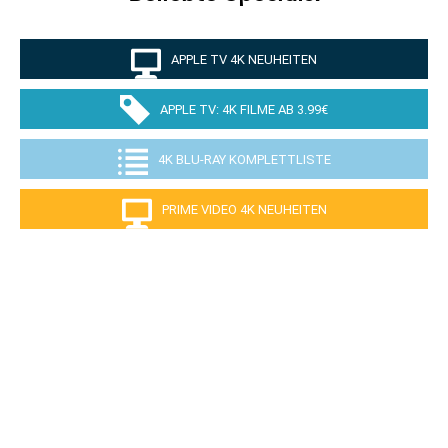
APPLE TV 4K NEUHEITEN
APPLE TV: 4K FILME AB 3.99€
4K BLU-RAY KOMPLETTLISTE
PRIME VIDEO 4K NEUHEITEN