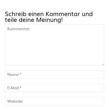
Schreib einen Kommentar und
teile deine Meinung!
Kommentar:
Na
E-
Mai
Web