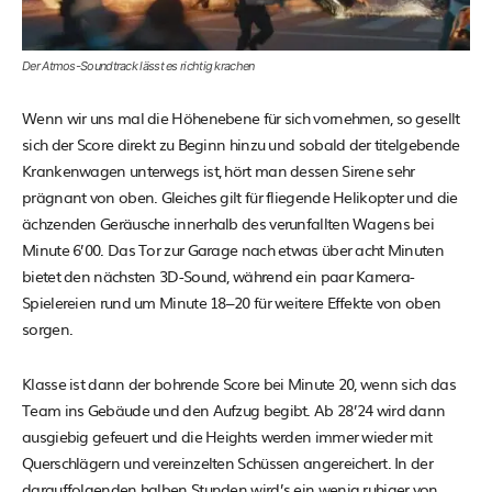
Der Atmos-Soundtrack lässt es richtig krachen
Wenn wir uns mal die Höhenebene für sich vornehmen, so gesellt
sich der Score direkt zu Beginn hinzu und sobald der titelgebende
Krankenwagen unterwegs ist, hört man dessen Sirene sehr
prägnant von oben. Gleiches gilt für fliegende Helikopter und die
ächzenden Geräusche innerhalb des verunfallten Wagens bei
Minute 6’00. Das Tor zur Garage nach etwas über acht Minuten
bietet den nächsten 3D-Sound, während ein paar Kamera-
Spielereien rund um Minute 18–20 für weitere Effekte von oben
sorgen.
Klasse ist dann der bohrende Score bei Minute 20, wenn sich das
Team ins Gebäude und den Aufzug begibt. Ab 28’24 wird dann
ausgiebig gefeuert und die Heights werden immer wieder mit
Querschlägern und vereinzelten Schüssen angereichert. In der
darauffolgenden halben Stunden wird’s ein wenig ruhiger von