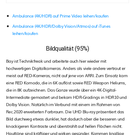
Ambulance (4K/HDR) auf Prime Video leihen/kaufen
Ambulance (4K/HDR/Dolby Vision/Atmos) auf iTunes
leihen/kaufen
Bildqualität (95%)
Bay ist Technikfreak und arbeitete auch hier wieder mit
hochwertigen Digitalkameras. Anders als viele andere vertraut er
meist auf RED-Kameras, nicht auf jene von ARRI. Zum Einsatz kam
eine RED Komodo, die in 6K auflöst sowie RED Weapon Heliums,
die in 8K aufzeichnen. Das Ganze wurde über ein 4K-Digital-
Intermediate gemastert und bekam HDR-Gradings in HDR10 und
Dolby Vision. Natürlich im Verbund mit einem im Rahmen von
Rec.2020 erweiterten Farbraum. Die UHD Blu-ray präsentiert das
Bild durchweg etwas dunkler, hat dadurch aber die besseren und
knackigeren Kontraste und überstrahlt auf hellen Flächen nicht.
Hauttöne sind kräftiger und wirken gesünder. Kommen knallige