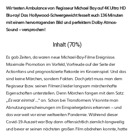
Wir testen Ambulance von Regisseur Michael Bay auf 4K Ultra HD
Blu-ray! Das Hollywood-Schwergewicht fesselt euch 136 Minuten
mit einem hervorragenden Bild und perfektem Dolby Atmos-
Sound – versprochen!
Inhalt (70%)
Es gab Zeiten, da waren neue Michael-Bay-Filme Ereignisse.
Maximale Promotion im Vorfeld, Vorfreude auf der Seite der
Actionfans und prognostizierte Rekorde im Kinoeinspiel. Und das
sind keine Märchen, sondern Fakten. Doch jetzt muss man dem
Regisseur (bzw. seinen Filmen) leider langsam märchenhafte
Eigenschaften unterstellen. Denn Märchen fangen mit dem Satz:
„
Es war einmal …
“ an. Schon bei Transformers V konnte man
Abnutzungserscheinungen im Einspielergebnis erkennen – und
das war weit vor einer weltweiten Pandemie. Während dieser
Covid-19-Auszeit war Bay dann offensichtlich ziemlich langweilig
und bevor er seinen nächsten großen Film abdrehen konnte, hatte