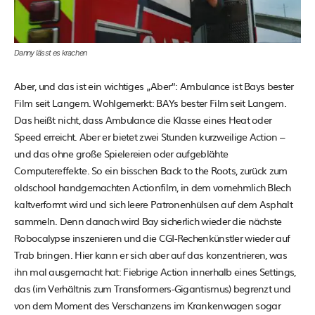
Danny lässt es krachen
Aber, und das ist ein wichtiges „Aber“: Ambulance ist Bays bester
Film seit Langem. Wohlgemerkt: BAYs bester Film seit Langem.
Das heißt nicht, dass Ambulance die Klasse eines Heat oder
Speed erreicht. Aber er bietet zwei Stunden kurzweilige Action –
und das ohne große Spielereien oder aufgeblähte
Computereffekte. So ein bisschen Back to the Roots, zurück zum
oldschool handgemachten Actionfilm, in dem vornehmlich Blech
kaltverformt wird und sich leere Patronenhülsen auf dem Asphalt
sammeln. Denn danach wird Bay sicherlich wieder die nächste
Robocalypse inszenieren und die CGI-Rechenkünstler wieder auf
Trab bringen. Hier kann er sich aber auf das konzentrieren, was
ihn mal ausgemacht hat: Fiebrige Action innerhalb eines Settings,
das (im Verhältnis zum Transformers-Gigantismus) begrenzt und
von dem Moment des Verschanzens im Krankenwagen sogar