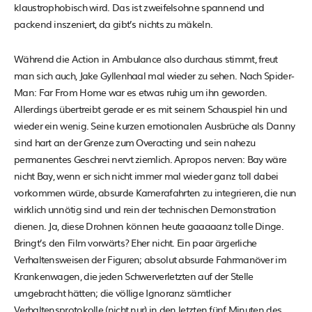
klaustrophobisch wird. Das ist zweifelsohne spannend und
packend inszeniert, da gibt’s nichts zu mäkeln.
Während die Action in Ambulance also durchaus stimmt, freut
man sich auch, Jake Gyllenhaal mal wieder zu sehen. Nach Spider-
Man: Far From Home war es etwas ruhig um ihn geworden.
Allerdings übertreibt gerade er es mit seinem Schauspiel hin und
wieder ein wenig. Seine kurzen emotionalen Ausbrüche als Danny
sind hart an der Grenze zum Overacting und sein nahezu
permanentes Geschrei nervt ziemlich. Apropos nerven: Bay wäre
nicht Bay, wenn er sich nicht immer mal wieder ganz toll dabei
vorkommen würde, absurde Kamerafahrten zu integrieren, die nun
wirklich unnötig sind und rein der technischen Demonstration
dienen. Ja, diese Drohnen können heute gaaaaanz tolle Dinge.
Bringt’s den Film vorwärts? Eher nicht. Ein paar ärgerliche
Verhaltensweisen der Figuren; absolut absurde Fahrmanöver im
Krankenwagen, die jeden Schwerverletzten auf der Stelle
umgebracht hätten; die völlige Ignoranz sämtlicher
Verhaltensprotokolle (nicht nur) in den letzten fünf Minuten des