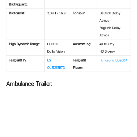
Bildfrequenz:
Bildformat:
2.39:1 / 16:9
Tonspur:
Deutsch Dolby
Atmos
Englisch Dolby
Atmos
High Dynamic Range:
HDR 10
Ausstattung:
4K Blu-ray
Dolby Vision
HD Blu-ray
Testgerät TV:
LG
Testgerät
Panasonic UB9004
OLED55B7D
Player:
Ambulance Trailer: