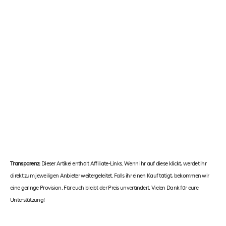
Transparenz:
Dieser Artikel enthält Affiliate-Links. Wenn ihr auf diese klickt, werdet ihr
direkt zum jeweiligen Anbieter weitergeleitet. Falls ihr einen Kauf tätigt, bekommen wir
eine geringe Provision. Für euch bleibt der Preis unverändert. Vielen Dank für eure
Unterstützung!