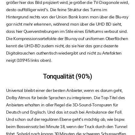
größer hier das Bild projiziert wird; je größer die TV-Diagonale wird,
desto auffälliger wird’s. Die feine Struktur des Turms im
Hintergrund rechts von der Union Bank kann man über die Blu-ray
gar nicht mehr erkennen, während man über die UHD BD sieht,
dass hier Querverstrebungen im Stile eines Eifelturms verbaut sind.
Die Kompressionsartefakte der Blu-ray auf uniformen Oberflächen
kennt die UHD-BD zudem nicht, da sie hier das ganz dezente
Digitalrauschen authentisch wiedergibt und nicht zu Artefakten
neigt (109’45 links oben).
Tonqualität (90%)
Universal bleibt einer der besten Anbieter, wenn es darum geht,
Dolby Atmos für beide Sprachen zu integrieren. Die Top-Titel des
Anbieters erhalten in aller Regel die 3D-Sound-Tonspuren für
Deutsch und Englisch. Und das ist auch bei Ambulance der Fall.
Und schon auf der regulären Ebene geht’s mächtig ab, wie bspw.
beim Basseinsatz bei Minute 18, wenn der Truck durch den Tunnel
fährt. Sobald nach knapp 30 Minuten die schweren Schusswaffen