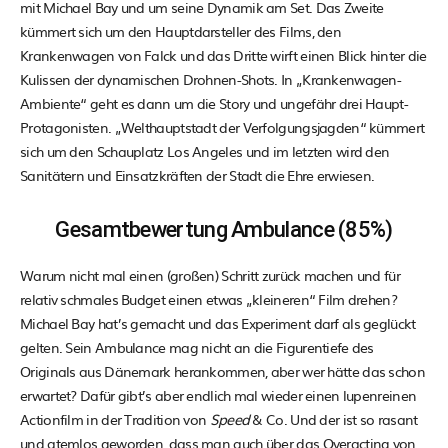
mit Michael Bay und um seine Dynamik am Set. Das Zweite
kümmert sich um den Hauptdarsteller des Films, den
Krankenwagen von Falck und das Dritte wirft einen Blick hinter die
Kulissen der dynamischen Drohnen-Shots. In „Krankenwagen-
Ambiente“ geht es dann um die Story und ungefähr drei Haupt-
Protagonisten. „Welthauptstadt der Verfolgungsjagden“ kümmert
sich um den Schauplatz Los Angeles und im letzten wird den
Sanitätern und Einsatzkräften der Stadt die Ehre erwiesen.
Gesamtbewertung Ambulance (85%)
Warum nicht mal einen (großen) Schritt zurück machen und für
relativ schmales Budget einen etwas „kleineren“ Film drehen?
Michael Bay hat’s gemacht und das Experiment darf als geglückt
gelten. Sein Ambulance mag nicht an die Figurentiefe des
Originals aus Dänemark herankommen, aber wer hätte das schon
erwartet? Dafür gibt’s aber endlich mal wieder einen lupenreinen
Actionfilm in der Tradition von
Speed
& Co. Und der ist so rasant
und atemlos geworden, dass man auch über das Overacting von