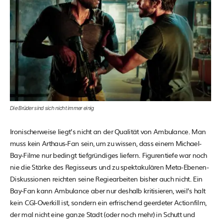
Die Brüder sind sich nicht immer einig
Ironischerweise liegt’s nicht an der Qualität von Ambulance. Man
muss kein Arthaus-Fan sein, um zu wissen, dass einem Michael-
Bay-Filme nur bedingt tiefgründiges liefern. Figurentiefe war noch
nie die Stärke des Regisseurs und zu spektakulären Meta-Ebenen-
Diskussionen reichten seine Regiearbeiten bisher auch nicht. Ein
Bay-Fan kann Ambulance aber nur deshalb kritisieren, weil’s halt
kein CGI-Overkill ist, sondern ein erfrischend geerdeter Actionfilm,
der mal nicht eine ganze Stadt (oder noch mehr) in Schutt und