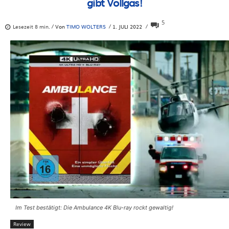
gibt Vollgas!
5
Lesezeit
8
min.
Von
TIMO WOLTERS
1. JULI 2022
Im Test bestätigt: Die Ambulance 4K Blu-ray rockt gewaltig!
Review