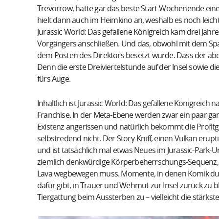
Trevorrow, hatte gar das beste Start-Wochenende eine
hielt dann auch im Heimkino an, weshalb es noch leich
Jurassic World: Das gefallene Königreich kam drei Jahr
Vorgängers anschließen. Und das, obwohl mit dem Span
dem Posten des Direktors besetzt wurde. Dass der abe
Denn die erste Dreiviertelstunde auf der Insel sowie die
fürs Auge.
Inhaltlich ist Jurassic World: Das gefallene Königreich 
Franchise. In der Meta-Ebene werden zwar ein paar ga
Existenz angerissen und natürlich bekommt die Profitgi
selbstredend nicht. Der Story-Kniff, einen Vulkan erupti
und ist tatsächlich mal etwas Neues im Jurassic-Park-Un
ziemlich denkwürdige Körperbeherrschungs-Sequenz, 
Lava wegbewegen muss. Momente, in denen Komik durch
dafür gibt, in Trauer und Wehmut zur Insel zurück zu bl
Tiergattung beim Aussterben zu – vielleicht die stärkst