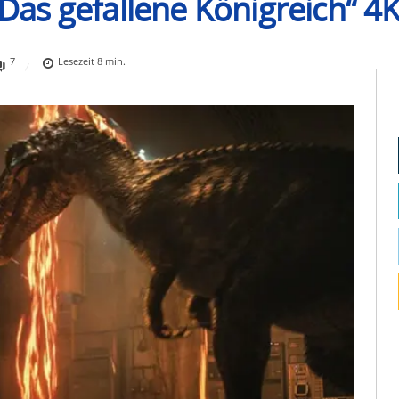
: Das gefallene Königreich“ 
7
Lesezeit
8
min.