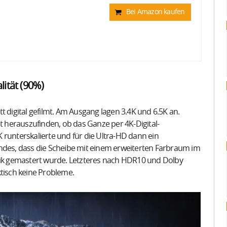
Bei Amazon kaufen
lität (90%)
t digital gefilmt. Am Ausgang lagen 3.4K und 6.5K an.
ht herauszufinden, ob das Ganze per 4K-Digital-
 runterskalierte und für die Ultra-HD dann ein
indes, dass die Scheibe mit einem erweiterten Farbraum im
k gemastert wurde. Letzteres nach HDR10 und Dolby
ktisch keine Probleme.