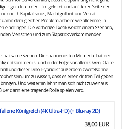
bella Sermon zu verdanken, dass die Spannung nicht ganz
ldige Figur durch den Film geleitet und auf deren Seite der
nur noch Kapitalismus, Machtgeilheit und Verrat
lt damit dem gleichen Problem anheim wie alle Filme, in
 eindringen: Die vorherige Exotik weicht einem Szenario,
haltenden Menschen und zum Slapstick verkommenden
terhaltsame Szenen. Die spannendsten Momente hat der
fig entkommen ist und in der Folge vor allem Owen, Claire
 Thrill und dieser Dino-Hybrid ist außerdem zweifelsohne
rophet sein, um zu wissen, dass es einen dritten Teil geben
s bringen. Und weiterhin lehnt man sich nicht zuweit aus
ue“ darin eine tragende Rolle spielen wird.
fallene Königreich (4K Ultra-HD) (+ Blu-ray 2D)
38,00 EUR