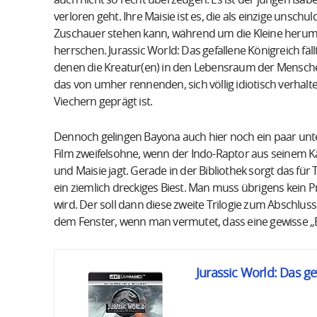
auch nicht so recht überzeugen. Es ist der jungen Isa
verloren geht. Ihre Maisie ist es, die als einzige unschu
Zuschauer stehen kann, während um die Kleine herum 
herrschen. Jurassic World: Das gefallene Königreich fäl
denen die Kreatur(en) in den Lebensraum der Menschen
das von umher rennenden, sich völlig idiotisch ver
Viechern geprägt ist.
Dennoch gelingen Bayona auch hier noch ein paar un
Film zweifelsohne, wenn der Indo-Raptor aus seinem Kä
und Maisie jagt. Gerade in der Bibliothek sorgt das für
ein ziemlich dreckiges Biest. Man muss übrigens kein P
wird. Der soll dann diese zweite Trilogie zum Abschlus
dem Fenster, wenn man vermutet, dass eine gewisse „Bl
Jurassic World: Das ge