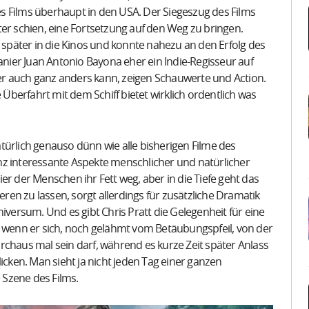
s Films überhaupt in den USA. Der Siegeszug des Films
ter schien, eine Fortsetzung auf den Weg zu bringen.
e später in die Kinos und konnte nahezu an den Erfolg des
ier Juan Antonio Bayona eher ein Indie-Regisseur auf
r auch ganz anders kann, zeigen Schauwerte und Action.
 Überfahrt mit dem Schiff bietet wirklich ordentlich was
natürlich genauso dünn wie alle bisherigen Filme des
nz interessante Aspekte menschlicher und natürlicher
er der Menschen ihr Fett weg, aber in die Tiefe geht das
eren zu lassen, sorgt allerdings für zusätzliche Dramatik
iversum. Und es gibt Chris Pratt die Gelegenheit für eine
wenn er sich, noch gelähmt vom Betäubungspfeil, von der
aus mal sein darf, während es kurze Zeit später Anlass
icken. Man sieht ja nicht jeden Tag einer ganzen
e Szene des Films.