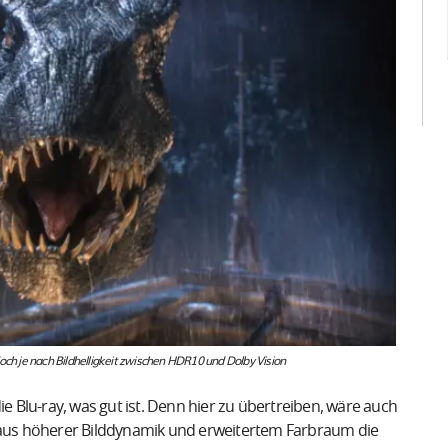
och je nach Bildhelligkeit zwischen HDR10 und Dolby Vision
ie Blu-ray, was gut ist. Denn hier zu übertreiben, wäre auch
n aus höherer Bilddynamik und erweitertem Farbraum die