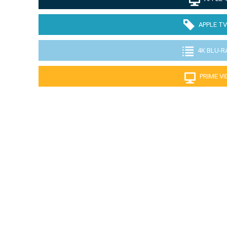
APPLE TV
4K BLU-R
PRIME V