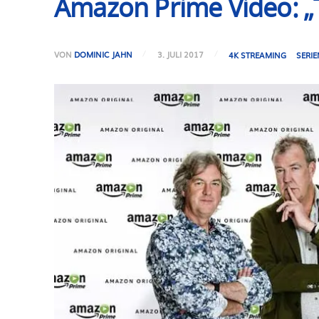
Amazon Prime Video: „T
VON
DOMINIC JAHN
3. JULI 2017
4K STREAMING
SERIE