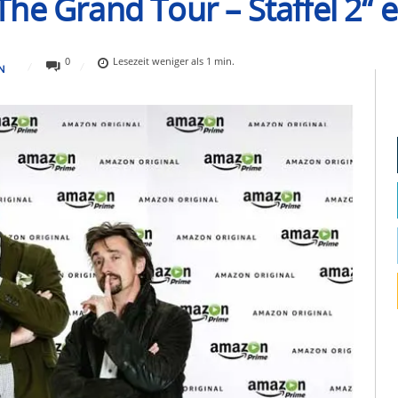
he Grand Tour – Staffel 2“ e
0
Lesezeit
weniger als 1
min.
N