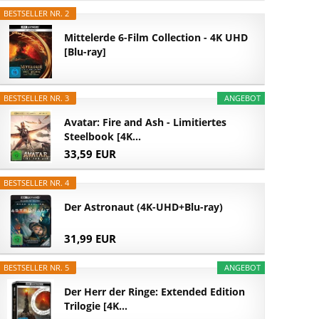
BESTSELLER NR. 2
Mittelerde 6-Film Collection - 4K UHD
[Blu-ray]
BESTSELLER NR. 3
ANGEBOT
Avatar: Fire and Ash - Limitiertes
Steelbook [4K...
33,59 EUR
BESTSELLER NR. 4
Der Astronaut (4K-UHD+Blu-ray)
31,99 EUR
BESTSELLER NR. 5
ANGEBOT
Der Herr der Ringe: Extended Edition
Trilogie [4K...