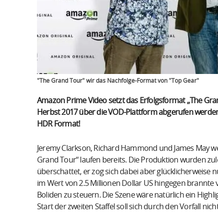
"The Grand Tour" wir das Nachfolge-Format von "Top Gear"
Amazon Prime Video setzt das Erfolgsformat „The Grand 
Herbst 2017 über die VOD-Plattform abgerufen werden 
HDR Format!
Jeremy Clarkson, Richard Hammond und James May werd
Grand Tour“ laufen bereits. Die Produktion wurden z
überschattet, er zog sich dabei aber glücklicherweise 
im Wert von 2.5 Millionen Dollar US hingegen brannte völ
Boliden zu steuern. Die Szene wäre natürlich ein Highlig
Start der zweiten Staffel soll sich durch den Vorfall nic