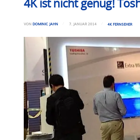
4K ist nicht genug! To
VON
DOMINIC JAHN
7. JANUAR 2014
4K FERNSEHER