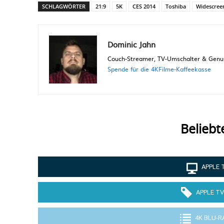
SCHLAGWÖRTER
21:9
5K
CES 2014
Toshiba
Widescree
Dominic Jahn
Couch-Streamer, TV-Umschalter & Genuss
Spende für die 4KFilme-Kaffeekasse
Beliebt
APPLE 
APPLE TV
4K BLU-R