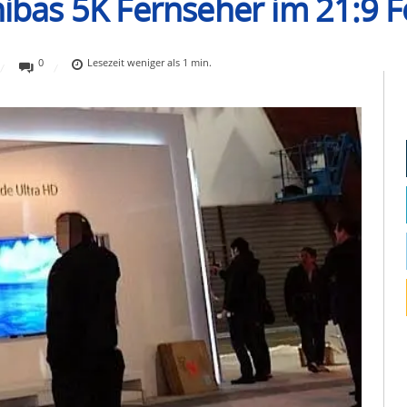
shibas 5K Fernseher im 21:9 
0
Lesezeit
weniger als 1
min.