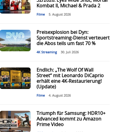
32/2026: Eyes Wide Shut, Mortal
Kombat II, Michael & Prada 2
Filme
5. August 2026
Preisexplosion bei Dyn:
Sportstreaming-Dienst verteuert
die Abos teils um fast 70 %
4K Streaming
30. Juli 2026
Endlich: „The Wolf Of Wall
Street“ mit Leonardo DiCaprio
erhält eine 4K-Restaurierung!
(Update)
Filme
4. August 2026
Triumph für Samsung: HDR10+
Advanced kommt zu Amazon
Prime Video