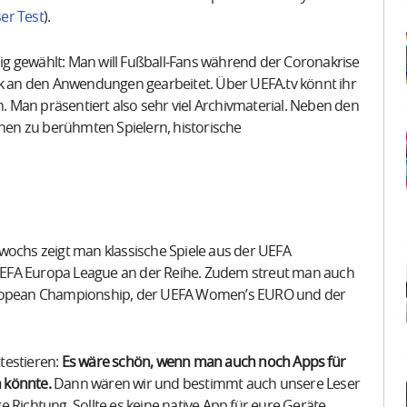
ser Test
).
llig gewählt: Man will Fußball-Fans während der Coronakrise
 an den Anwendungen gearbeitet. Über UEFA.tv könnt ihr
n. Man präsentiert also sehr viel Archivmaterial. Neben den
en zu berühmten Spielern, historische
wochs zeigt man klassische Spiele aus der UEFA
UEFA Europa League an der Reihe. Zudem streut man auch
ropean Championship, der UEFA Women’s EURO und der
testieren:
Es wäre schön, wenn man auch noch Apps für
 könnte.
Dann wären wir und bestimmt auch unsere Leser
ge Richtung. Sollte es keine native App für eure Geräte