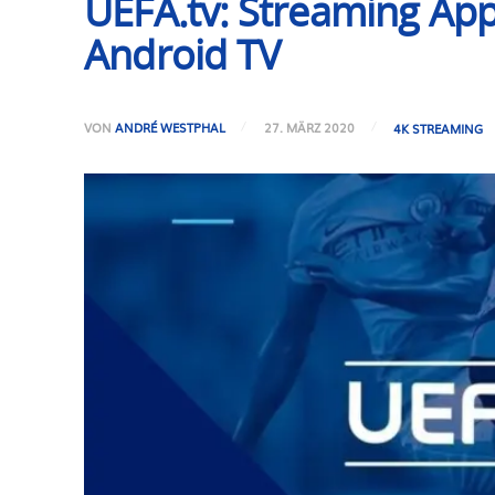
UEFA.tv: Streaming App
Android TV
VON
ANDRÉ WESTPHAL
27. MÄRZ 2020
4K STREAMING