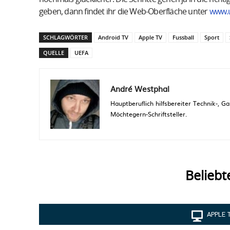
geben, dann findet ihr die Web-Oberfläche unter
www.u
SCHLAGWÖRTER
Android TV
Apple TV
Fussball
Sport
QUELLE
UEFA
André Westphal
Hauptberuflich hilfsbereiter Technik-,
Möchtegern-Schriftsteller.
Beliebt
APPLE 