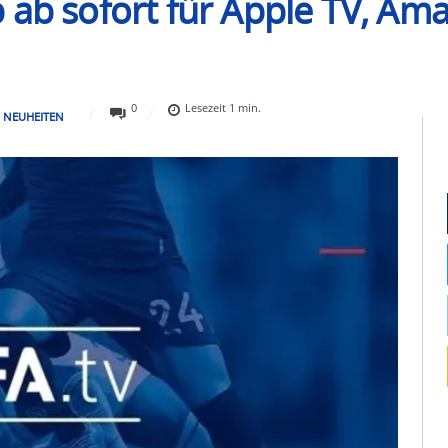
 ab sofort für Apple TV, Am
0
Lesezeit
1
min.
NEUHEITEN