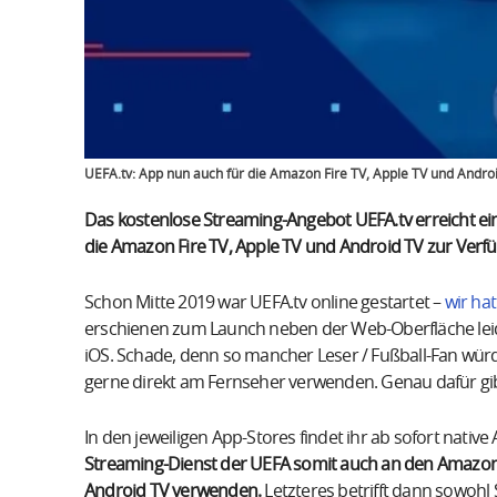
UEFA.tv: App nun auch für die Amazon Fire TV, Apple TV und Andro
Das kostenlose Streaming-Angebot UEFA.tv erreicht ein
die Amazon Fire TV, Apple TV und Android TV zur Verf
Schon Mitte 2019 war UEFA.tv online gestartet –
wir ha
erschienen zum Launch neben der Web-Oberfläche leid
iOS. Schade, denn so mancher Leser / Fußball-Fan würd
gerne direkt am Fernseher verwenden. Genau dafür gib
In den jeweiligen App-Stores findet ihr ab sofort native 
Streaming-Dienst der UEFA somit auch an den Amazon F
Android TV verwenden.
Letzteres betrifft dann sowohl