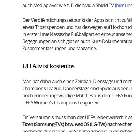
auch Mediaplayer wie z. B. die Nvidia Shield TV (
hier un
Der Veröffentlichungszeitpunkt der Apps ist nicht zufä
etwas Trost spenden und hat deswegen auf Hochdruck
in erster Linie klassische Fußballpartien erneut ansehe
Begegnungen an sich gibt es auch Kurz-Dokumentation
Zusammenfassungen und Magazine.
UEFA.tv ist kostenlos
Man hat dabei auch einen Zeitplan: Dienstags und mitt
Champions League. Donnerstags sind Spiele aus der 
noch erinnerungswürdige Matches aus dem UEFA Eu
UEFA Women’s Champions League ein.
Ein Versäumnis muss man der UEFA leider weiterhin at
Tizen (Samsung-TVs) bzw. webOS (LG-TVs) nachreichen
nochmals glücklicher. Die Schritte gehen ja in die richti