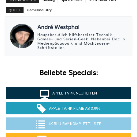
QUELLE
GamesIndustry
André Westphal
Hauptberuflich hilfsbereiter Technik-,
Games- und Serien-Geek. Nebenbei Doc in
Medienpädagogik und Möchtegern-
Schriftsteller.
Beliebte Specials:
APPLE TV 4K NEUHEITEN
APPLE TV: 4K FILME AB 3.99€
4K BLU-RAY KOMPLETTLISTE