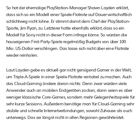
So hat der ehemalige PlayStation-Manager Shawn Layden erklärt,
dass sich so ein Modell einer Spiele-Flatrate auf Dauer wirtschaftlich
schlichtweg nicht lohne. Er stimmt damit dem Chef der PlayStation-
Sparte, Jim Ryan, zu. Letzterer hatte ebenfalls erklärt, dass so ein
Modell für Sony nicht in dieser Form infrage käme. So würden die
hauseigenen First-Party-Spiele regelmäßig Budgets von über 100
Mio. US-Dollar verschlingen. Das lasse sich nicht über eine Flatrate
wieder reinholen.
Laut Layden gebe es aktuell gar nicht genügend Gamer in der Welt,
um Triple-A-Spiele in einer Spiele-Flatrate rentabel zu machen. Auch
das Cloud-Gaming ändere daran nichts: Denn zwar würden viele
Anwender auch an mobilen Endgeräten zocken, dann seien es aber
weniger klassische Core-Games, sondern mehr Gelegenheitsspiele für
sehr kurze Sessions. Außerdem benötige man für Cloud-Gaming sehr
stabile und schnelle Internetverbindungen, sowohl Zuhause als auch
unterwegs. Das sei längst nicht in allen Regionen gewährleistet.