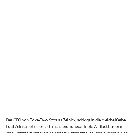
Der CEO von Take-Two, Strauss Zelnick, schlägt in die gleiche Kerbe.
Laut Zelnick lohne es sich nicht, brandneue Triple-A-Blockbuster in
eine Flatrate zu stecken. Für ältere Katalogtitel sei das durchaus eine