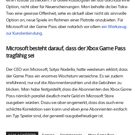
Option, nicht aber für Neuerscheinungen. Man behalte da bei Take-
Two eine gewisse Offenheit, sehe es aktuell aber nicht als sinnvolle
Option an, neue Spiele im Rahmen einer Flatrate anzubieten. Für
Microsoft ist der Game Pass aber natürlich vor allem
ein Werkzeug
zur Kundenbindung
.
Microsoft besteht darauf, dass der Xbox Game Pass
tragfähig sei
Der CEO von Microsoft, Satya Nadella, hatte wiederum erklärt, dass
der Game Pass ein enormes Wachstum verzeichne. Es sei zudem
irreführend, nur auf die Abonnentenzahlen und die Gebühren zu
blicken. Man habe festgestellt, dass die Abonnenten des Xbox Game
Pass nämlich parallel deutlich mehr Geld im Microsoft Store
ausgeben würden. Dazu sei aber angemerkt, dass das auch eine
schlichte Korrelation sein kann und eben jene Abonnenten einfach
ein Typ Spieler sind, der generell ausgabefreudiger ist.
SCHLAGWÖRTER
Gaming
Spielekonsole
Xbox Game Pass