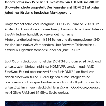
Xiaomi hat seinen TV S Pro 100 mit stattlichen 100 Zoll und 240 Hz
Bildwiederholrate vorgestellt. Der Fernseher mit HDMI 2.1 ist bisher
jedoch nur für den chinesischen Markt geplant.
Umgerechnet soll dieser übergroße LCD-TV in China ca. 2.300 Euro
kosten. Da könnt ihr euch ausrechnen, dass es sich nicht um State-of-
the-Art-Technik handelt. So verwendet man eine
Hintergrundbeleuchtung mit 384 Zonen und die angegebenen 240
Hz sind kein nativer Wert, sondern über Software-Tricksereien zu
erreichen. Eigentlich steht das Panel bei „nur“ 144 Hz.
Laut Xiaomi deckt das Panel den DCI-P3-Farbraum zu 94 % ab und
unterstützt im Übrigen nicht nur HDMI VRR, sondern auch AMD
FreeSync. Es sind aber nur zwei Ports für HDMI 2.1 an Bord, von
denen einer wohl für eARC draufgehen dürfte. Integriert sind
obendrein acht Lautsprecher-Treiber und auch Dolby Atmos wird da
unterstützt. Im Inneren steckt als Herzstück ein Quad-Core, gepaart
mit 4 GByte RAM und 64 GByte Speicherplatz.