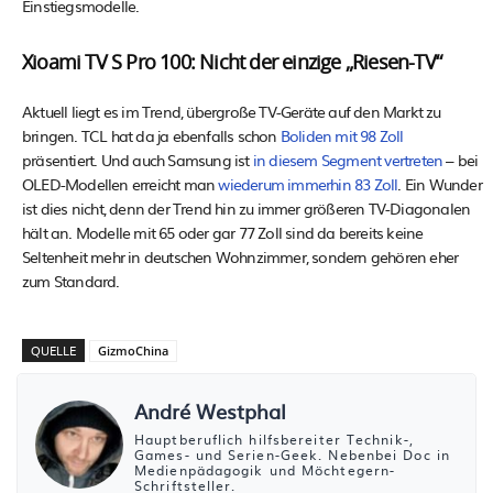
Einstiegsmodelle.
Xioami TV S Pro 100: Nicht der einzige „Riesen-TV“
Aktuell liegt es im Trend, übergroße TV-Geräte auf den Markt zu
bringen. TCL hat da ja ebenfalls schon
Boliden mit 98 Zoll
präsentiert. Und auch Samsung ist
in diesem Segment vertreten
– bei
OLED-Modellen erreicht man
wiederum immerhin 83 Zoll
. Ein Wunder
ist dies nicht, denn der Trend hin zu immer größeren TV-Diagonalen
hält an. Modelle mit 65 oder gar 77 Zoll sind da bereits keine
Seltenheit mehr in deutschen Wohnzimmer, sondern gehören eher
zum Standard.
QUELLE
GizmoChina
André Westphal
Hauptberuflich hilfsbereiter Technik-,
Games- und Serien-Geek. Nebenbei Doc in
Medienpädagogik und Möchtegern-
Schriftsteller.