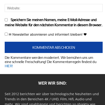
W
Speichern Sie meinen Namen, meine E-Mail-Adresse und
meine Website für den nächsten Kommentar in diesem Browser.
✉ Newsletter abonnieren und informiert bleiben! ♥
Die Kommentare werden moderiert. Wir bemühen uns um
eine schnelle Freischaltung! Die Kommentarregeln findest du
HIER!
WER WIR SIND:
Seit 2012 berichten wir über technologische Neuheiten und
Trends in den Bereichen 4K / UHD, Film, Hifi, Audio und
mehr. Wir sind unabhängig und berichten so objektiv wie