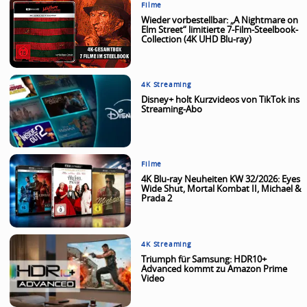
Filme
Wieder vorbestellbar: „A Nightmare on
Elm Street“ limitierte 7-Film-Steelbook-
Collection (4K UHD Blu-ray)
4K Streaming
Disney+ holt Kurzvideos von TikTok ins
Streaming-Abo
Filme
4K Blu-ray Neuheiten KW 32/2026: Eyes
Wide Shut, Mortal Kombat II, Michael &
Prada 2
4K Streaming
Triumph für Samsung: HDR10+
Advanced kommt zu Amazon Prime
Video