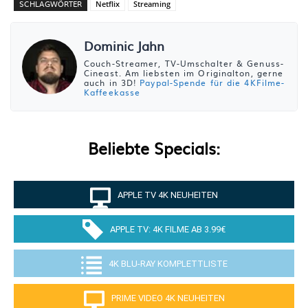
SCHLAGWÖRTER
Netflix
Streaming
Dominic Jahn
Couch-Streamer, TV-Umschalter & Genuss-
Cineast. Am liebsten im Originalton, gerne
auch in 3D!
Paypal-Spende für die 4KFilme-
Kaffeekasse
Beliebte Specials:
APPLE TV 4K NEUHEITEN
APPLE TV: 4K FILME AB 3.99€
4K BLU-RAY KOMPLETTLISTE
PRIME VIDEO 4K NEUHEITEN