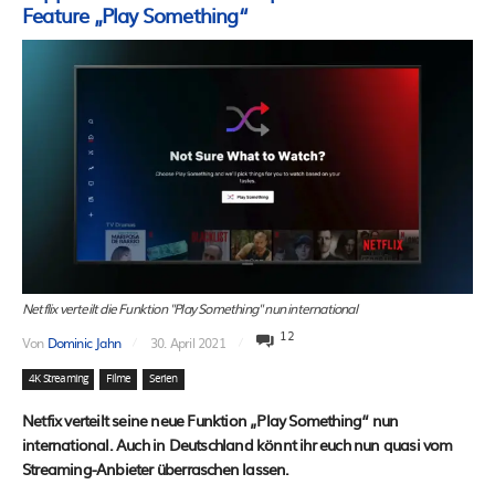
Feature „Play Something“
Netflix verteilt die Funktion "Play Something" nun international
12
Von
Dominic Jahn
30. April 2021
4K Streaming
Filme
Serien
Netfix verteilt seine neue Funktion „Play Something“ nun
international. Auch in Deutschland könnt ihr euch nun quasi vom
Streaming-Anbieter überraschen lassen.