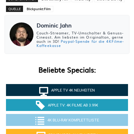
QUELLE
Blickpunkt:Film
Dominic Jahn
Couch-Streamer, TV-Umschalter & Genuss-
Cineast. Am liebsten im Originalton, gerne
auch in 3D!
Paypal-Spende für die 4KFilme-
Kaffeekasse
Beliebte Specials:
APPLE TV 4K NEUHEITEN
APPLE TV: 4K FILME AB 3.99€
4K BLU-RAY KOMPLETTLISTE