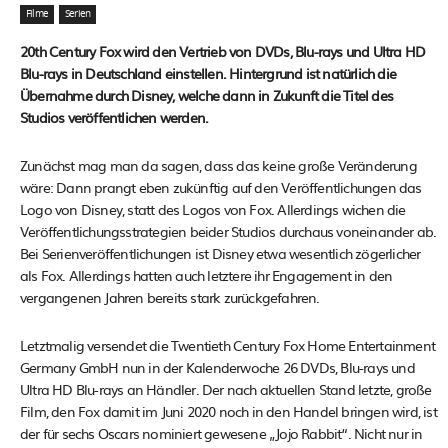
Filme
Serien
20th Century Fox wird den Vertrieb von DVDs, Blu-rays und Ultra HD
Blu-rays in Deutschland einstellen. Hintergrund ist natürlich die
Übernahme durch Disney, welche dann in Zukunft die Titel des
Studios veröffentlichen werden.
Zunächst mag man da sagen, dass das keine große Veränderung
wäre: Dann prangt eben zukünftig auf den Veröffentlichungen das
Logo von Disney, statt des Logos von Fox. Allerdings wichen die
Veröffentlichungsstrategien beider Studios durchaus voneinander ab.
Bei Serienveröffentlichungen ist Disney etwa wesentlich zögerlicher
als Fox. Allerdings hatten auch letztere ihr Engagement in den
vergangenen Jahren bereits stark zurückgefahren.
Letztmalig versendet die Twentieth Century Fox Home Entertainment
Germany GmbH nun in der Kalenderwoche 26 DVDs, Blu-rays und
Ultra HD Blu-rays an Händler. Der nach aktuellen Stand letzte, große
Film, den Fox damit im Juni 2020 noch in den Handel bringen wird, ist
der für sechs Oscars nominiert gewesene „Jojo Rabbit“. Nicht nur in