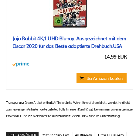
Jojo Rabbit 4K,1 UHD-Blu-ray: Ausgezeichnet mit dem
Oscar 2020 für das Beste adaptierte Drehbuch.USA
14,99 EUR
Bei Amazon kaufen
Transparenz:
Dieser Artikel enthält Affiliate-Links. Wenn ihr auf diese klickt, werdet ihr direkt
zum jeweiligen Anbieter weitergeleitet. Falls ihr einen Kauf tätigt, bekommen wir eine geringe
Provision. Für euch bleibt der Preis unverändert. Vielen Dank für eure Unterstützung!
SCHLAGWÖRTER
21st Century Fox
4K Blu-Ray
Ultra HD Blu-ray