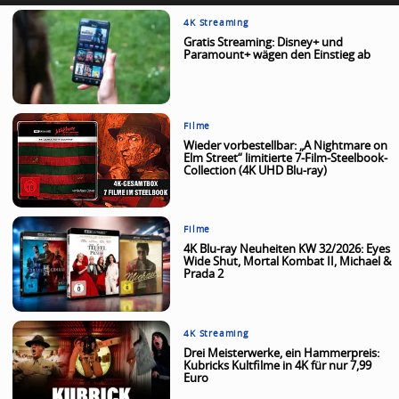
4K Streaming
Gratis Streaming: Disney+ und
Paramount+ wägen den Einstieg ab
Filme
Wieder vorbestellbar: „A Nightmare on
Elm Street“ limitierte 7-Film-Steelbook-
Collection (4K UHD Blu-ray)
Filme
4K Blu-ray Neuheiten KW 32/2026: Eyes
Wide Shut, Mortal Kombat II, Michael &
Prada 2
4K Streaming
Drei Meisterwerke, ein Hammerpreis:
Kubricks Kultfilme in 4K für nur 7,99
Euro