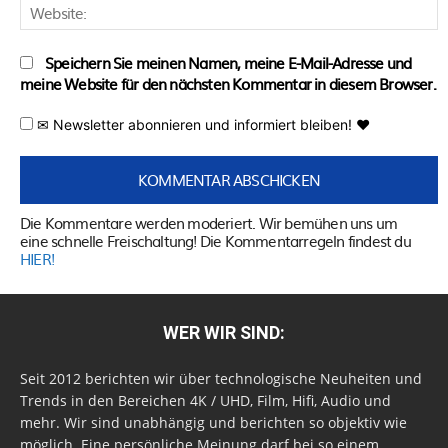
W
Speichern Sie meinen Namen, meine E-Mail-Adresse und
meine Website für den nächsten Kommentar in diesem Browser.
✉ Newsletter abonnieren und informiert bleiben! ♥
Die Kommentare werden moderiert. Wir bemühen uns um
eine schnelle Freischaltung! Die Kommentarregeln findest du
HIER!
WER WIR SIND:
Seit 2012 berichten wir über technologische Neuheiten und
Trends in den Bereichen 4K / UHD, Film, Hifi, Audio und
mehr. Wir sind unabhängig und berichten so objektiv wie
möglich. Eine persönliche Meinung darf bei so einem