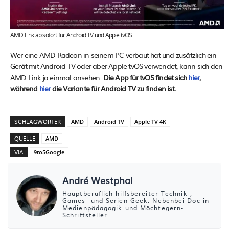
AMD Link ab sofort für Android TV und Apple tvOS
Wer eine AMD Radeon in seinem PC verbaut hat und zusätzlich ein
Gerät mit Android TV oder aber Apple tvOS verwendet, kann sich den
AMD Link ja einmal ansehen.
Die App für tvOS findet sich
hier
,
während
hier
die Variante für Android TV zu finden ist.
SCHLAGWÖRTER
AMD
Android TV
Apple TV 4K
QUELLE
AMD
VIA
9to5Google
André Westphal
Hauptberuflich hilfsbereiter Technik-,
Games- und Serien-Geek. Nebenbei Doc in
Medienpädagogik und Möchtegern-
Schriftsteller.