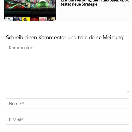
Erst die Werbung, dann das Spiel: Xbox
testet neue Strategie
Schreib einen Kommentar und teile deine Meinung!
Kommentar:
N
E
M