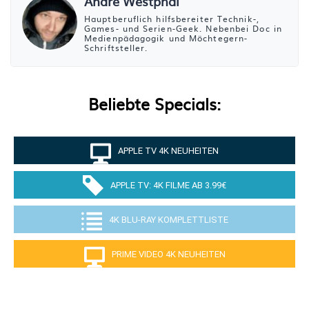
André Westphal
Hauptberuflich hilfsbereiter Technik-,
Games- und Serien-Geek. Nebenbei Doc in
Medienpädagogik und Möchtegern-
Schriftsteller.
Beliebte Specials:
APPLE TV 4K NEUHEITEN
APPLE TV: 4K FILME AB 3.99€
4K BLU-RAY KOMPLETTLISTE
PRIME VIDEO 4K NEUHEITEN