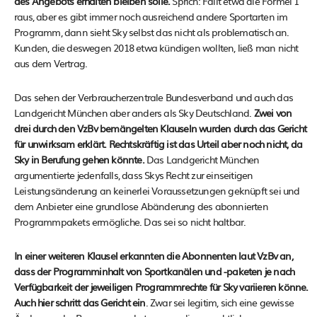
des Angebots erhalten bleiben solle.
Sprich: Fällt etwa die Formel 1
raus, aber es gibt immer noch ausreichend andere Sportarten im
Programm, dann sieht Sky selbst das nicht als problematisch an.
Kunden, die deswegen 2018 etwa kündigen wollten, ließ man nicht
aus dem Vertrag.
Das sehen der Verbraucherzentrale Bundesverband und auch das
Landgericht München aber anders als Sky Deutschland.
Zwei von
drei durch den VzBv bemängelten Klauseln wurden durch das Gericht
für unwirksam erklärt. Rechtskräftig ist das Urteil aber noch nicht, da
Sky in Berufung gehen könnte.
Das Landgericht München
argumentierte jedenfalls, dass Skys Recht zur einseitigen
Leistungsänderung an keinerlei Voraussetzungen geknüpft sei und
dem Anbieter eine grundlose Abänderung des abonnierten
Programmpakets ermögliche. Das sei so nicht haltbar.
In einer weiteren Klausel erkannten die Abonnenten laut VzBv an,
dass der Programminhalt von Sportkanälen und -paketen je nach
Verfügbarkeit der jeweiligen Programmrechte für Sky variieren könne.
Auch hier schritt das Gericht ein
. Zwar sei legitim, sich eine gewisse