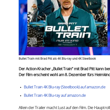
Bullet Train mit Brad Pitt als 4K Blu-ray und 4K Steelbook
Der Action-Kracher „Bullet Train“ mit Brad Pitt kann be
Der Film erscheint wohl am 8. Dezember fürs Heimkino i
Bullet Train 4K Blu-ray (Steelbook) auf amazon.de
Bullet Train 4K Blu-ray auf amazon.de
Allein der Trailer macht Lust auf den Film. Die Hauptr