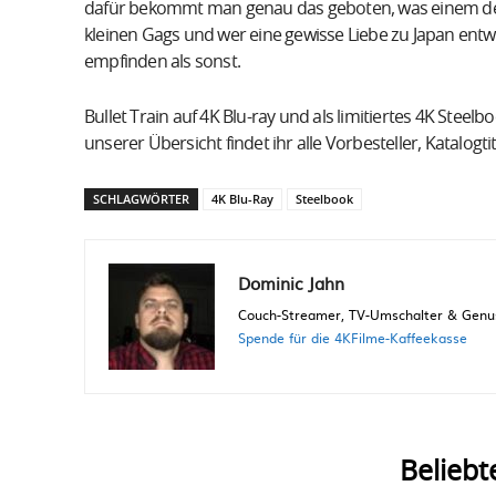
dafür bekommt man genau das geboten, was einem der T
kleinen Gags und wer eine gewisse Liebe zu Japan entw
empfinden als sonst.
Bullet Train auf 4K Blu-ray und als limitiertes 4K Steelb
unserer Übersicht findet ihr alle Vorbesteller, Katalogt
SCHLAGWÖRTER
4K Blu-Ray
Steelbook
Dominic Jahn
Couch-Streamer, TV-Umschalter & Genuss
Spende für die 4KFilme-Kaffeekasse
Beliebt