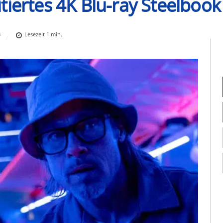
imitiertes 4K Blu-ray Steelboo
3
Lesezeit
1
min.