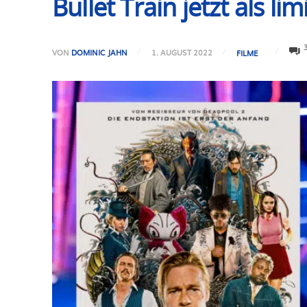
Bullet Train jetzt als l
VON
DOMINIC JAHN
1. AUGUST 2022
FILME