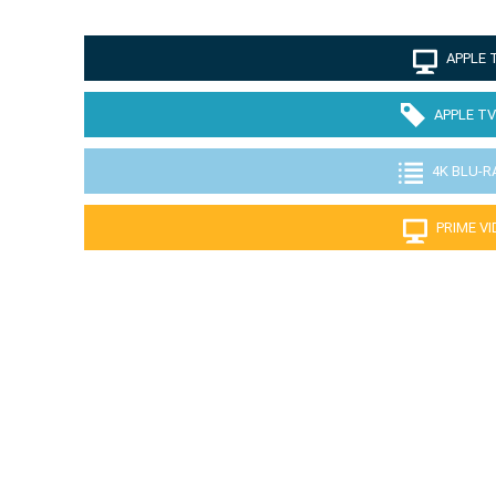
APPLE 
APPLE TV
4K BLU-R
PRIME V