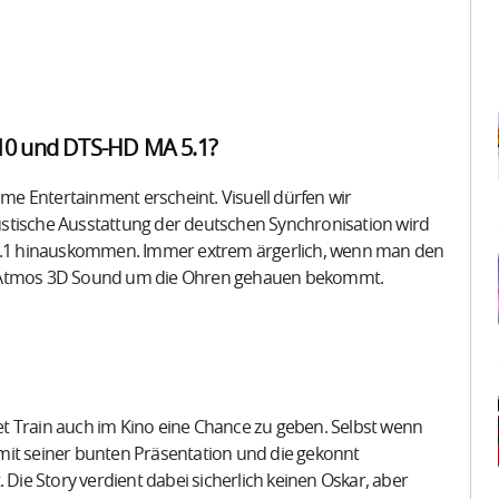
10 und DTS-HD MA 5.1?
ome Entertainment erscheint. Visuell dürfen wir
stische Ausstattung der deutschen Synchronisation wird
A 5.1 hinauskommen. Immer extrem ärgerlich, wenn man den
by Atmos 3D Sound um die Ohren gehauen bekommt.
llet Train auch im Kino eine Chance zu geben. Selbst wenn
mit seiner bunten Präsentation und die gekonnt
 Die Story verdient dabei sicherlich keinen Oskar, aber