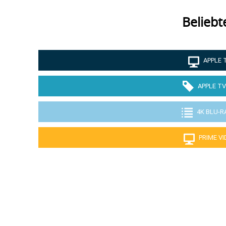
Beliebt
APPLE 
APPLE TV
4K BLU-R
PRIME V