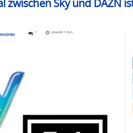
zwischen Sky und DAZN ist e
1
Lesezeit
1
min.
ERNSEHEN