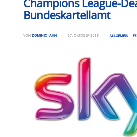
Champions League-Deal 
Bundeskartellamt
VON
DOMINIC JAHN
17. OKTOBER 2018
ALLGEMEIN
F