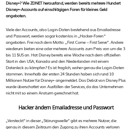
Disney+? Wie ZDNET herausfand, werden bereits mehrere Hundert
Disney+-Accounts auf einschlägigen Foren für kleines Geld
angeboten.
Viele der Accounts, also Login-Daten bestehend aus Emailadresse
und Passwort, werden sogar kostenlos in „Hacker-Foren“
angeboten. Frei nach dem Motto: „First Come – First Serve“. Andere
wiederum bieten eine oder mehrere Accounts zum Preis von um die 3
bis 11 $US an. Hat Disney bereits eine Woche nach dem offiziellen
Start in den USA, Kanada und den Niederlanden mit einem
Datenleck zu kämpfen? Es ist fraglich, woher genau die Login-Daten
stammen. Innerhalb der ersten 24 Stunden haben sich rund 10
Millionen Nutzer für Disney+ angemeldet. Das Debüt von Disney Plus
wurde überschattet von Ausfällen der Services, da das Unternehmen
nicht mit so einem Ansturm gerechnet hat.
Hacker ändern Emailadresse und Passwort
„Versteckt“ in dieser „Störungswelle“ gibt es mehrere Nutzer, die
genau in diesem Zeitraum den Zugang zu ihren Accounts verloren