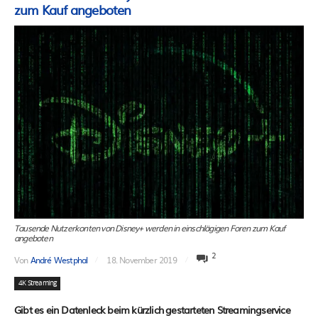
zum Kauf angeboten
Tausende Nutzerkonten von Disney+ werden in einschlägigen Foren zum Kauf
angeboten
2
Von
André Westphal
18. November 2019
4K Streaming
Gibt es ein Datenleck beim kürzlich gestarteten Streamingservice