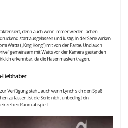
harakterisiert, denn auch wenn immer wieder Lachen
drückend statt ausgelassen und lustig. In der Serie wirken
mi Watts („King Kong“) mit von der Partie. Und auch
 Drive“ gemeinsam mit Watts vor der Kamera gestanden
ht wirklich erkennbar, da die Hasenmasken tragen.
ch-Liebhaber
t zur Verfügung steht, auch wenn Lynch sich den Spaß
en zu lassen, ist die Serie nicht unbedingt ein
einzelnen Raum abspielt.