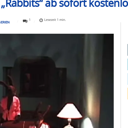
„Rabbits“ ab sofort kostenl
1
Lesezeit
1
min.
SERIEN