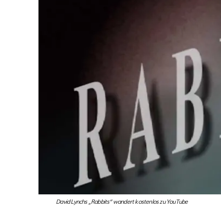
David Lynchs „Rabbits“ wandert kostenlos zu YouTube