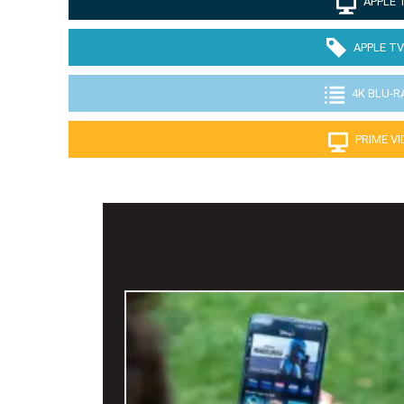
APPLE 
APPLE TV
4K BLU-R
PRIME V