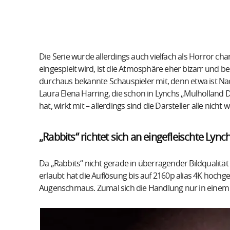
Die Serie wurde allerdings auch vielfach als Horror c
eingespielt wird, ist die Atmosphäre eher bizarr und be
durchaus bekannte Schauspieler mit, denn etwa ist Nao
Laura Elena Harring, die schon in Lynchs „Mulholland
hat, wirkt mit – allerdings sind die Darsteller alle nic
„Rabbits“ richtet sich an eingefleischte Lyn
Da „Rabbits“ nicht gerade in überragender Bildqualitä
erlaubt hat die Auflösung bis auf 2160p alias 4K hochgeh
Augenschmaus. Zumal sich die Handlung nur in einem 