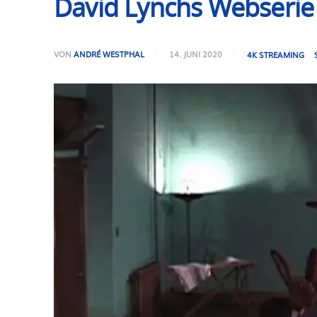
David Lynchs Webserie 
VON
ANDRÉ WESTPHAL
14. JUNI 2020
4K STREAMING