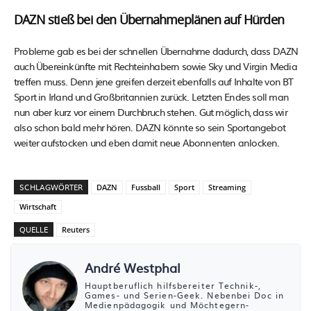
DAZN stieß bei den Übernahmeplänen auf Hürden
Probleme gab es bei der schnellen Übernahme dadurch, dass DAZN
auch Übereinkünfte mit Rechteinhabern sowie Sky und Virgin Media
treffen muss. Denn jene greifen derzeit ebenfalls auf Inhalte von BT
Sport in Irland und Großbritannien zurück. Letzten Endes soll man
nun aber kurz vor einem Durchbruch stehen. Gut möglich, dass wir
also schon bald mehr hören. DAZN könnte so sein Sportangebot
weiter aufstocken und eben damit neue Abonnenten anlocken.
SCHLAGWÖRTER
DAZN
Fussball
Sport
Streaming
Wirtschaft
QUELLE
Reuters
André Westphal
Hauptberuflich hilfsbereiter Technik-,
Games- und Serien-Geek. Nebenbei Doc in
Medienpädagogik und Möchtegern-