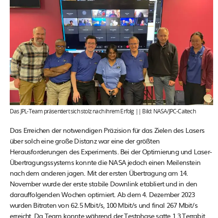
Das JPL-Team präsentiert sich stolz nach ihrem Erfolg || Bild: NASA/JPC-Caltech
Das Erreichen der notwendigen Präzision für das Zielen des Lasers
über solch eine große Distanz war eine der größten
Herausforderungen des Experiments. Bei der Optimierung und Laser-
Übertragungssystems konnte die NASA jedoch einen Meilenstein
nach dem anderen jagen. Mit der ersten Übertragung am 14.
November wurde der erste stabile Downlink etabliert und in den
darauffolgenden Wochen optimiert. Ab dem 4. Dezember 2023
wurden Bitraten von 62.5 Mbit/s, 100 Mbit/s und final 267 Mbit/s
erreicht. Da Team konnte während der Testphase satte 1.3 Terrabit