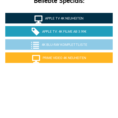
Beliebte Specials:
APPLE TV 4K NEUHEITEN
APPLE TV: 4K FILME AB 3.99€
4K BLU-RAY KOMPLETTLISTE
PRIME VIDEO 4K NEUHEITEN