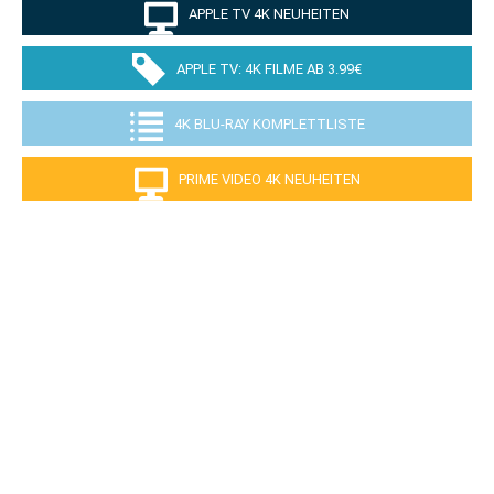
APPLE TV 4K NEUHEITEN
APPLE TV: 4K FILME AB 3.99€
4K BLU-RAY KOMPLETTLISTE
PRIME VIDEO 4K NEUHEITEN