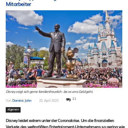
Mitarbeiter
Disney zeigt sich gerne familienfreunlich - bis es ums Geld geht.
11
Von
Dominic Jahn
20. April 2020
Allgemein
Disney leidet extrem unter der Coronakrise. Um die finanziellen
Verluste des weltgrößten Entertainment-Unternehmens so gering wie