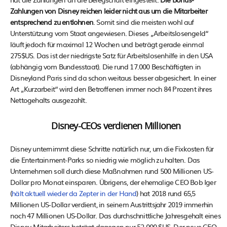
Zahlungen von Disney reichen leider nicht aus um die Mitarbeiter
entsprechend zu entlohnen
. Somit sind die meisten wohl auf
Unterstützung vom Staat angewiesen. Dieses „Arbeitslosengeld“
läuft jedoch für maximal 12 Wochen und beträgt gerade einmal
275$US. Das ist der niedrigste Satz für Arbeitslosenhilfe in den USA
(abhängig vom Bundesstaat). Die rund 17.000 Beschäftigten in
Disneyland Paris sind da schon weitaus besser abgesichert. In einer
Art „Kurzarbeit“ wird den Betroffenen immer noch 84 Prozent ihres
Nettogehalts ausgezahlt.
Disney-CEOs verdienen Millionen
Disney unternimmt diese Schritte natürlich nur, um die Fixkosten für
die Entertainment-Parks so niedrig wie möglich zu halten. Das
Unternehmen soll durch diese Maßnahmen rund 500 Millionen US-
Dollar pro Monat einsparen. Übrigens, der ehemalige CEO Bob Iger
(
hält aktuell wieder da Zepter in der Hand
) hat 2018 rund 65,5
Millionen US-Dollar verdient, in seinem Austrittsjahr 2019 immerhin
noch 47 Millionen US-Dollar. Das durchschnittliche Jahresgehalt eines
Disney-Mitarbeiters beträgt dagegen nur 52.000 $US. Der neue CEO