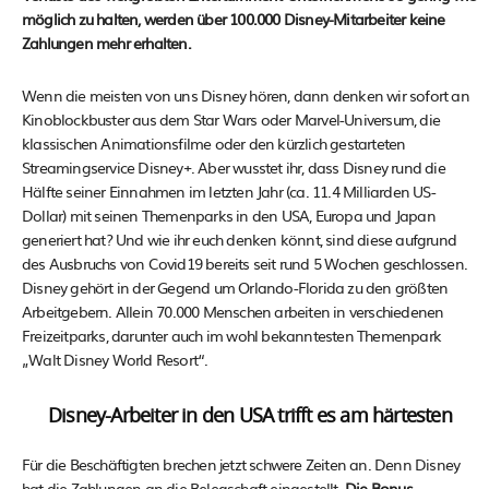
möglich zu halten, werden über 100.000 Disney-Mitarbeiter keine
Zahlungen mehr erhalten.
Wenn die meisten von uns Disney hören, dann denken wir sofort an
Kinoblockbuster aus dem Star Wars oder Marvel-Universum, die
klassischen Animationsfilme oder den kürzlich gestarteten
Streamingservice Disney+. Aber wusstet ihr, dass Disney rund die
Hälfte seiner Einnahmen im letzten Jahr (ca. 11.4 Milliarden US-
Dollar) mit seinen Themenparks in den USA, Europa und Japan
generiert hat? Und wie ihr euch denken könnt, sind diese aufgrund
des Ausbruchs von Covid19 bereits seit rund 5 Wochen geschlossen.
Disney gehört in der Gegend um Orlando-Florida zu den größten
Arbeitgebern. Allein 70.000 Menschen arbeiten in verschiedenen
Freizeitparks, darunter auch im wohl bekanntesten Themenpark
„Walt Disney World Resort“.
Disney-Arbeiter in den USA trifft es am härtesten
Für die Beschäftigten brechen jetzt schwere Zeiten an. Denn Disney
hat die Zahlungen an die Belegschaft eingestellt.
Die Bonus-