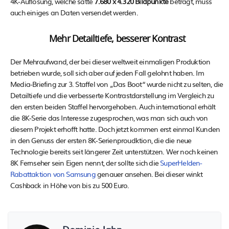
4K-Auflösung, welche satte
7.680 x 4.320 Bildpunkte
beträgt, muss
auch einiges an Daten versendet werden.
Mehr Detailtiefe, besserer Kontrast
Der Mehraufwand, der bei dieser weltweit einmaligen Produktion
betrieben wurde, soll sich aber auf jeden Fall gelohnt haben. Im
Media-Briefing zur 3. Staffel von „Das Boot“ wurde nicht zu selten, die
Detailtiefe und die verbesserte Kontrastdarstellung im Vergleich zu
den ersten beiden Staffel hervorgehoben. Auch international erhält
die 8K-Serie das Interesse zugesprochen, was man sich auch von
diesem Projekt erhofft hatte. Doch jetzt kommen erst einmal Kunden
in den Genuss der ersten 8K-Serienproudktion, die die neue
Technologie bereits seit längerer Zeit unterstützen. Wer noch keinen
8K Fernseher sein Eigen nennt, der sollte sich die
SuperHelden-
Rabattaktion von Samsung
genauer ansehen. Bei dieser winkt
Cashback in Höhe von bis zu 500 Euro.