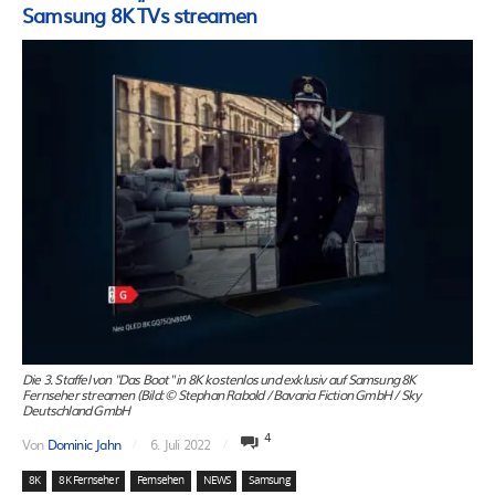
Samsung 8K TVs streamen
Die 3. Staffel von "Das Boot" in 8K kostenlos und exklusiv auf Samsung 8K
Fernseher streamen (Bild: © Stephan Rabold / Bavaria Fiction GmbH / Sky
Deutschland GmbH
4
Von
Dominic Jahn
6. Juli 2022
8K
8K Fernseher
Fernsehen
NEWS
Samsung