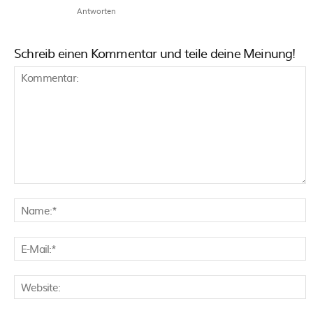
Antworten
Schreib einen Kommentar und teile deine Meinung!
Kommentar:
N
E
M
W