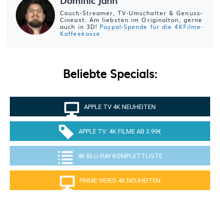
Dominic Jahn
Couch-Streamer, TV-Umschalter & Genuss-
Cineast. Am liebsten im Originalton, gerne
auch in 3D!
Paypal-Spende für die 4KFilme-
Kaffeekasse
Beliebte Specials:
APPLE TV 4K NEUHEITEN
APPLE TV: 4K FILME AB 3.99€
4K BLU-RAY KOMPLETTLISTE
PRIME VIDEO 4K NEUHEITEN