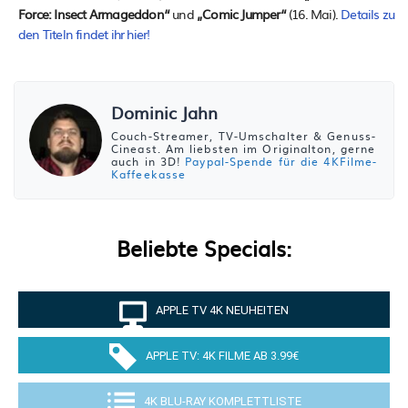
Force: Insect Armageddon“
und
„Comic Jumper“
(16. Mai).
Details zu
den Titeln findet ihr hier!
Dominic Jahn
Couch-Streamer, TV-Umschalter & Genuss-
Cineast. Am liebsten im Originalton, gerne
auch in 3D!
Paypal-Spende für die 4KFilme-
Kaffeekasse
Beliebte Specials:
APPLE TV 4K NEUHEITEN
APPLE TV: 4K FILME AB 3.99€
4K BLU-RAY KOMPLETTLISTE