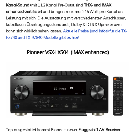
Kanal-Sound
(mit 11.2 Kanal Pre-Outs), sind
THX- und IMAX
enhanced-zertifiziert
und bringen maximal 215 Watt pro Kanal an
Leistung mit sich. Die Ausstattung mit verschiedensten Anschlüssen,
kabellosen Übertragungsstandards, Dolby & DTS:X Upmixer uvm.
kann sich wirklich sehen lassen.
Aktuelle Preise (und Infos) für die TX-
RZ740 und TX-RZ840 Modelle gibt es hier!
Pioneer VSX-LX504 (IMAX enhanced)
Top ausgestattet kommt Pioneers neuer
Flaggschiff-AV-Receiver