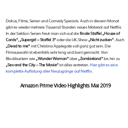
Dokus, Filme, Serien und Comedy Specials. Auch in diesem Monat
gibt es wieder mehrere Tausend Stunden neues Material auf Netflix.
In der Sektion Serien freut man sich auf die
finale Staffel „House of
Cards“, „Supergirl – Staffel 3“
oder die UK-Show
„Nicht zucken“
. Auch
„Dead to me“
mit Christina Applegate soll ganz gut sein. Die
Filmauswahl ist ebenfalls sehr lang und bunt gemischt. Von
Blockbustern wie
„Wonder Woman“
über
„Zombieland“
bis hin zu
„Sex and the City – The Movie“
ist alles vertreten.
Hier gibt es eine
komplette Auflistung aller Neuzugänge auf Netflix.
Amazon Prime Video Highlights Mai 2019