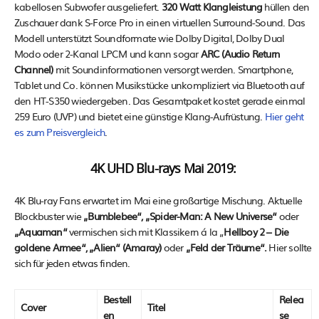
kabellosen Subwofer ausgeliefert.
320 Watt Klangleistung
hüllen den
Zuschauer dank S-Force Pro in einen virtuellen Surround-Sound. Das
Modell unterstützt Soundformate wie Dolby Digital, Dolby Dual
Modo oder 2-Kanal LPCM und kann sogar
ARC (Audio Return
Channel)
mit Soundinformationen versorgt werden. Smartphone,
Tablet und Co. können Musikstücke unkompliziert via Bluetooth auf
den HT-S350 wiedergeben. Das Gesamtpaket kostet gerade einmal
259 Euro (UVP) und bietet eine günstige Klang-Aufrüstung.
Hier geht
es zum Preisvergleich
.
4K UHD Blu-rays Mai 2019:
4K Blu-ray Fans erwartet im Mai eine großartige Mischung. Aktuelle
Blockbuster wie
„Bumblebee“, „Spider-Man: A New Universe“
oder
„Aquaman“
vermischen sich mit Klassikern á la „
Hellboy 2 – Die
goldene Armee“, „Alien“ (Amaray)
oder
„Feld der Träume“.
Hier sollte
sich für jeden etwas finden.
Bestell
Relea
Cover
Titel
en
se