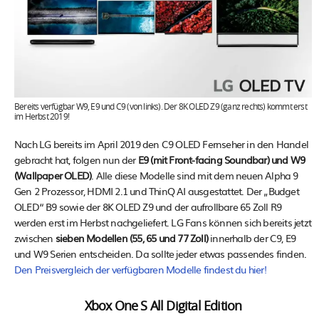
Bereits verfügbar W9, E9 und C9 (von links). Der 8K OLED Z9 (ganz rechts) kommt erst
im Herbst 2019!
Nach LG bereits im April 2019 den C9 OLED Fernseher in den Handel
gebracht hat, folgen nun der
E9 (mit Front-facing Soundbar) und W9
(Wallpaper OLED)
. Alle diese Modelle sind mit dem neuen Alpha 9
Gen 2 Prozessor, HDMI 2.1 und ThinQ AI ausgestattet. Der „Budget
OLED“ B9 sowie der 8K OLED Z9 und der aufrollbare 65 Zoll R9
werden erst im Herbst nachgeliefert. LG Fans können sich bereits jetzt
zwischen
sieben Modellen (55, 65 und 77 Zoll)
innerhalb der C9, E9
und W9 Serien entscheiden. Da sollte jeder etwas passendes finden.
Den Preisvergleich der verfügbaren Modelle findest du hier!
Xbox One S All Digital Edition