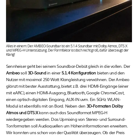
Alles in einem: Der AMBEO-Soundbar ist ein 5.1.4 Soundbar mit Dolby Atmos, DTS:X
und MPEG-H Unterstützung. Der Formfaktor ist doch recht groß, dafür überzeugt der
Klang!
Sennheiser geht bei seinem Soundbar-Debüt gleich in die vollen. Der
Ambeo
soll
3D-Sound
in einer
5.1.4 Konfiguration
bieten und den
Nutzer mit maximal 250 Watt Klangleistung verwöhnen. Der Ambeo
glänzt mit bester Ausstattung, bietet z.B. drei HDMI-Eingänge (einer
mit eARC), einen HDMI-Ausgang, Bluetooth, Google ChromeCast,
einen optisch-digitalen Eingang, AUX-IN uvm. Ein 5GHz WLAN-
Modul ist ebenfalls mit an Bord. Neben den
3D-Formaten Dolby
Atmos und DTS:X
kann auch das Soundformat MPEG-H
wiedergegeben werden. Das Upmixing von Stereo- und Surround-
Tonformaten soll Audioquellen um Höheninformationen erweitern.
Wir konnten uns schon von der Qualität überzeugen. Ob der Preis