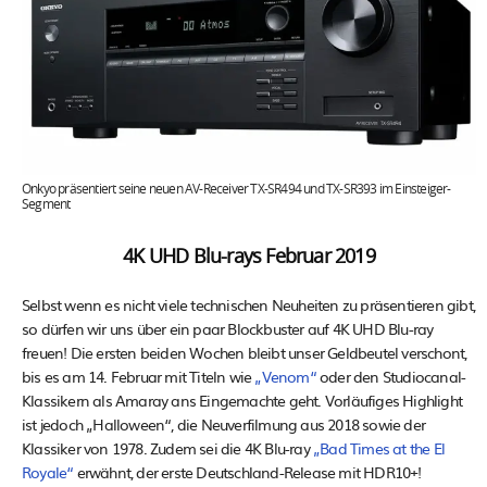
Onkyo präsentiert seine neuen AV-Receiver TX-SR494 und TX-SR393 im Einsteiger-
Segment
4K UHD Blu-rays Februar 2019
Selbst wenn es nicht viele technischen Neuheiten zu präsentieren gibt,
so dürfen wir uns über ein paar Blockbuster auf 4K UHD Blu-ray
freuen! Die ersten beiden Wochen bleibt unser Geldbeutel verschont,
bis es am 14. Februar mit Titeln wie
„Venom“
oder den Studiocanal-
Klassikern als Amaray ans Eingemachte geht. Vorläufiges Highlight
ist jedoch „Halloween“, die Neuverfilmung aus 2018 sowie der
Klassiker von 1978. Zudem sei die 4K Blu-ray
„Bad Times at the El
Royale“
erwähnt, der erste Deutschland-Release mit HDR10+!