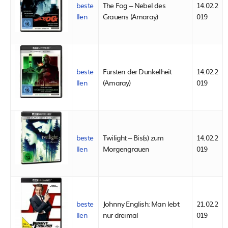
beste
The Fog – Nebel des
14.02.2
llen
Grauens (Amaray)
019
beste
Fürsten der Dunkelheit
14.02.2
llen
(Amaray)
019
beste
Twilight – Bis(s) zum
14.02.2
llen
Morgengrauen
019
beste
Johnny English: Man lebt
21.02.2
llen
nur dreimal
019