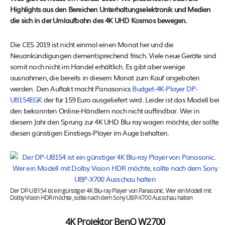
Highlights aus den Bereichen Unterhaltungselektronik und Medien
die sich in der Umlaufbahn des 4K UHD Kosmos bewegen.
Die CES 2019 ist nicht einmal einen Monat her und die
Neuankündigungen dementsprechend frisch. Viele neue Geräte sind
somit noch nicht im Handel erhältlich. Es gibt aber wenige
ausnahmen, die bereits in diesem Monat zum Kauf angeboten
werden. Den Auftakt macht Panasonics
Budget-4K-Player DP-
UB154EGK
der für 159 Euro ausgeliefert wird. Leider ist das Modell bei
den bekannten Online-Händlern noch nicht auffindbar. Wer in
diesem Jahr den Sprung zur 4K UHD Blu-ray wagen möchte, der sollte
diesen günstigen Einstiegs-Player im Auge behalten.
Der DP-UB154 ist ein günstiger 4K Blu-ray Player von Panasonic. Wer ein Modell mit
Dolby Vision HDR möchte, sollte nach dem Sony UBP-X700 Ausschau halten
4K Projektor BenQ W2700