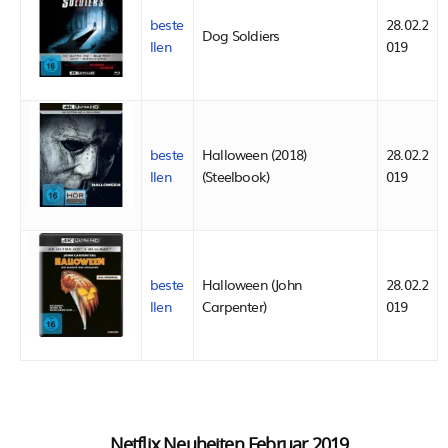
beste
28.02.2
Dog Soldiers
llen
019
beste
Halloween (2018)
28.02.2
llen
(Steelbook)
019
beste
Halloween (John
28.02.2
llen
Carpenter)
019
Netflix Neuheiten Februar 2019