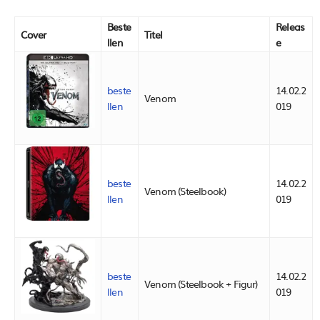
Beste
Releas
Cover
Titel
llen
e
beste
14.02.2
Venom
llen
019
beste
14.02.2
Venom (Steelbook)
llen
019
beste
14.02.2
Venom (Steelbook + Figur)
llen
019