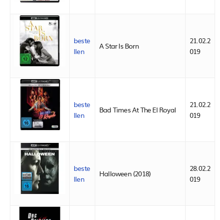
beste
21.02.2
A Star Is Born
llen
019
beste
21.02.2
Bad Times At The El Royal
llen
019
beste
28.02.2
Halloween (2018)
llen
019