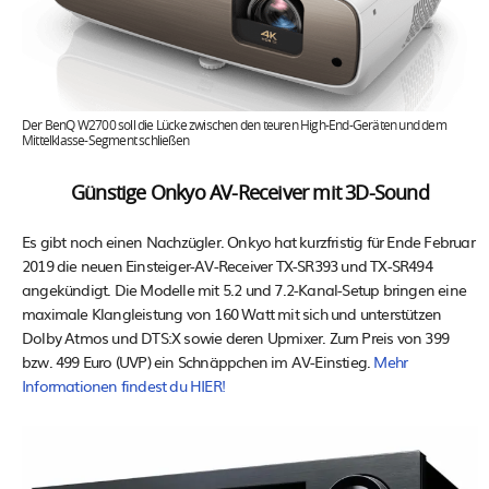
Der BenQ W2700 soll die Lücke zwischen den teuren High-End-Geräten und dem
Mittelklasse-Segment schließen
Günstige Onkyo AV-Receiver mit 3D-Sound
Es gibt noch einen Nachzügler. Onkyo hat kurzfristig für Ende Februar
2019 die neuen Einsteiger-AV-Receiver TX-SR393 und TX-SR494
angekündigt. Die Modelle mit 5.2 und 7.2-Kanal-Setup bringen eine
maximale Klangleistung von 160 Watt mit sich und unterstützen
Dolby Atmos und DTS:X sowie deren Upmixer. Zum Preis von 399
bzw. 499 Euro (UVP) ein Schnäppchen im AV-Einstieg.
Mehr
Informationen findest du HIER!