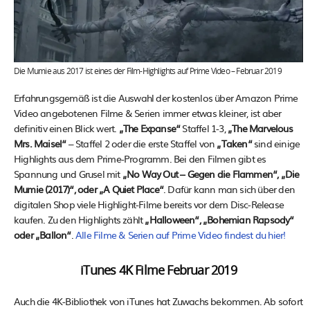
Die Mumie aus 2017 ist eines der Film-Highlights auf Prime Video – Februar 2019
Erfahrungsgemäß ist die Auswahl der kostenlos über Amazon Prime
Video angebotenen Filme & Serien immer etwas kleiner, ist aber
definitiv einen Blick wert.
„The Expanse“
Staffel 1-3,
„The Marvelous
Mrs. Maisel“
– Staffel 2 oder die erste Staffel von
„Taken“
sind einige
Highlights aus dem Prime-Programm. Bei den Filmen gibt es
Spannung und Grusel mit
„No Way Out – Gegen die Flammen“, „Die
Mumie (2017)“, oder „A Quiet Place“
. Dafür kann man sich über den
digitalen Shop viele Highlight-Filme bereits vor dem Disc-Release
kaufen. Zu den Highlights zählt
„Halloween“, „Bohemian Rapsody“
oder „Ballon“
.
Alle Filme & Serien auf Prime Video findest du hier!
iTunes 4K Filme Februar 2019
Auch die 4K-Bibliothek von iTunes hat Zuwachs bekommen. Ab sofort