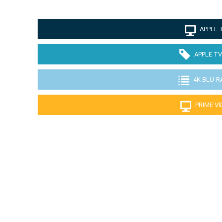
APPLE 
APPLE TV
4K BLU-R
PRIME V