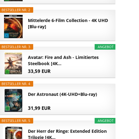
BESTSELLER NR. 2
Mittelerde 6-Film Collection - 4K UHD
[Blu-ray]
BESTSELLER NR. 3
ANGEBOT
Avatar: Fire and Ash - Limitiertes
Steelbook [4K...
33,59 EUR
BESTSELLER NR. 4
Der Astronaut (4K-UHD+Blu-ray)
31,99 EUR
BESTSELLER NR. 5
ANGEBOT
Der Herr der Ringe: Extended Edition
Trilogie [4K...