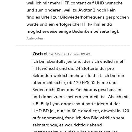
weil ich mir mehr HFR content auf UHD wünsche
und zum anderen, weil zu Avatar 2 noch kein
finales Urteil zur Bildwiederholfrequenz gesprochen
wurde und ein erfolgreicher HFR-Thriller da
möglicherweise einige Bedenken beiseite fegt.
Antworten
Zischrot
14. März 2019 Beim 09:42
Ich bin ebenfalls jemand, der sich endlich mehr
HFR wünscht und die 24 Stotterbilder pro
Sekunden wirklich mehr als leid ist. Ich bin mir
aber nicht sicher, ob 120 FPS für Filme und
Serien nicht über das Ziel hinaus geschossen
und daher zum scheitern verurteilt ist. Als ich mir
z.B. Billy Lynn angeschaut hatte (der auf der
UHD BD ja „nur“ in 60 Hz vorliegt, obwohl in 120
aufgenommen), fand ich das Bild wirklich sehr
sehr strange, es war richtig gehend
unangenehm wie sich alles bewegt hat. Ich