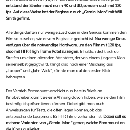
entstand der Streifen nicht nur in 4K und 3D, sondern auch mit 120
fps. Auf diese Weise hat der Regisseur auch „Gemini Man“ mit Will
Smith gefilmt.
Allerdings dürften nur wenige Zuschauer in den Genuss kommen den
Film so zu sehen, wie er vom Regisseur gedacht ist:
Nur wenige Kinos
verfügen über die notwendige Hardware, um den Film mit 120 fps,
also mit HFR (High Frame Rate) zu zeigen
. Inhaltlich dreht sich der
Streifen um einen alternden Attentäter, der von einem jüngeren Klon
seiner selbst gejagt wird. Klingt also nach einer Mischung aus
„Looper“ und „John Wick“, könnte man auf den ersten Blick
behaupten.
Der Vertrieb Paramount verschickt nun bereits Briefe an
Kinobetreiber, damit sie eine Ahnung davon haben, wie sie den Film
bestmöglich präsentieren können. Dabei gibt man auch
Anweisungen für Tests, die offen legen können, ob das
entsprechende Equipment für HFR-Filme vorhanden ist.
Dabei soll es
mehrere Varianten von „Gemini Man“ geben, welche Paramount an
die Kinos ausliefert.