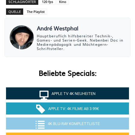
SCHLAGWÖRTER
120 fps
Kino
QUELLE
The Playlist
André Westphal
Hauptberuflich hilfsbereiter Technik-,
Games- und Serien-Geek. Nebenbei Doc in
Medienpädagogik und Möchtegern-
Schriftsteller.
Beliebte Specials:
APPLE TV 4K NEUHEITEN
APPLE TV: 4K FILME AB 3.99€
4K BLU-RAY KOMPLETTLISTE