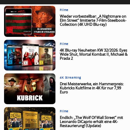
Filme
Wieder vorbestellbar: „A Nightmare on
Elm Street“ limitierte 7-Film-Steelbook-
Collection (4K UHD Blu-ray)
Filme
4K Blu-ray Neuheiten KW 32/2026: Eyes
Wide Shut, Mortal Kombat II, Michael &
Prada 2
4K Streaming
Drei Meisterwerke, ein Hammerpreis:
Kubricks Kultfilme in 4K für nur 7,99
Euro
Filme
Endlich: „The Wolf Of Wall Street“ mit
Leonardo DiCaprio erhält eine 4K-
Restaurierung! (Update)