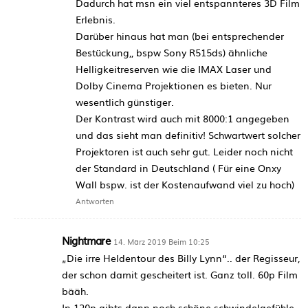
Dadurch hat msn ein viel entspannteres 3D Film
Erlebnis.
Darüber hinaus hat man (bei entsprechender
Bestückung,, bspw Sony R515ds) ähnliche
Helligkeitreserven wie die IMAX Laser und
Dolby Cinema Projektionen es bieten. Nur
wesentlich günstiger.
Der Kontrast wird auch mit 8000:1 angegeben
und das sieht man definitiv! Schwartwert solcher
Projektoren ist auch sehr gut. Leider noch nicht
der Standard in Deutschland ( Für eine Onxy
Wall bspw. ist der Kostenaufwand viel zu hoch)
Antworten
Nightmare
14. März 2019 Beim 10:25
„Die irre Heldentour des Billy Lynn“.. der Regisseur,
der schon damit gescheitert ist. Ganz toll. 60p Film
bääh.
In 120p gibts dann noch schöne schwindelgefühle