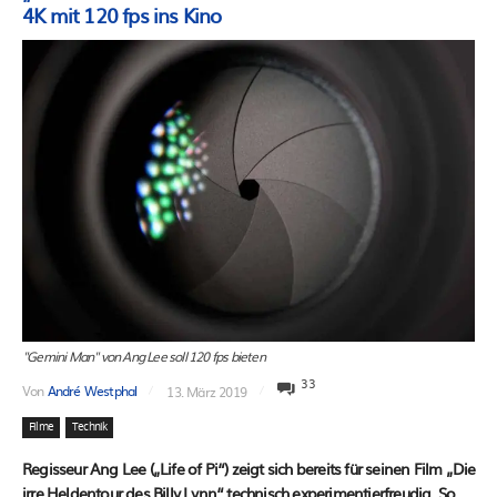
4K mit 120 fps ins Kino
"Gemini Man" von Ang Lee soll 120 fps bieten
33
Von
André Westphal
13. März 2019
Filme
Technik
Regisseur Ang Lee („Life of Pi“) zeigt sich bereits für seinen Film „Die
irre Heldentour des Billy Lynn“ technisch experimentierfreudig. So