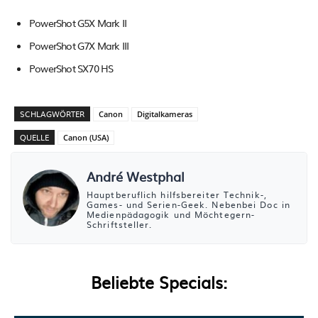
PowerShot G5X Mark II
PowerShot G7X Mark III
PowerShot SX70 HS
SCHLAGWÖRTER
Canon
Digitalkameras
QUELLE
Canon (USA)
André Westphal
Hauptberuflich hilfsbereiter Technik-,
Games- und Serien-Geek. Nebenbei Doc in
Medienpädagogik und Möchtegern-
Schriftsteller.
Beliebte Specials: