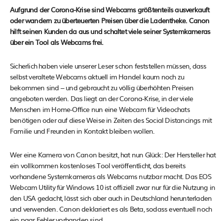
Aufgrund der Corona-Krise sind Webcams größtenteils ausverkauft
oder wandern zu überteuerten Preisen über die Ladentheke. Canon
hilft seinen Kunden da aus und schaltet viele seiner Systemkameras
über ein Tool als Webcams frei.
Sicherlich haben viele unserer Leser schon feststellen müssen, dass
selbst veraltete Webcams aktuell im Handel kaum noch zu
bekommen sind – und gebraucht zu völlig überhöhten Preisen
angeboten werden. Das liegt an der Corona-Krise, in der viele
Menschen im Home-Office nun eine Webcam für Videochats
benötigen oder auf diese Weise in Zeiten des Social Distancings mit
Familie und Freunden in Kontakt bleiben wollen.
Wer eine Kamera von Canon besitzt, hat nun Glück: Der Hersteller hat
ein vollkommen kostenloses Tool veröffentlicht, das bereits
vorhandene Systemkameras als Webcams nutzbar macht. Das EOS
Webcam Utility für Windows 10 ist offiziell zwar nur für die Nutzung in
den USA gedacht, lässt sich aber auch in Deutschland herunterladen
und verwenden. Canon deklariert es als Beta, sodass eventuell noch
ein paar Fehler vorhanden sind.