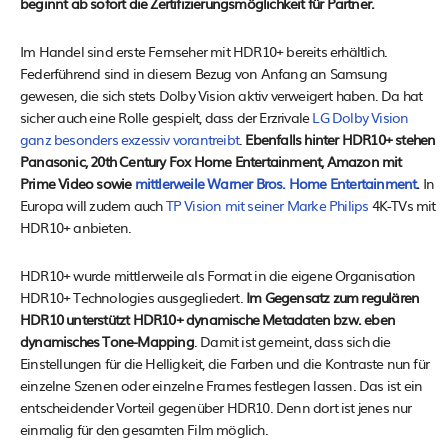
beginnt ab sofort die Zertifizierungsmöglichkeit für Partner.
Im Handel sind erste Fernseher mit HDR10+ bereits erhältlich.
Federführend sind in diesem Bezug von Anfang an Samsung
gewesen, die sich stets Dolby Vision aktiv verweigert haben. Da hat
sicher auch eine Rolle gespielt, dass der Erzrivale
LG Dolby Vision
ganz besonders exzessiv vorantreibt
.
Ebenfalls hinter HDR10+ stehen
Panasonic, 20th Century Fox Home Entertainment, Amazon mit
Prime Video sowie
mittlerweile Warner Bros. Home Entertainment
.
In
Europa will zudem auch
TP Vision mit seiner Marke Philips
4K-TVs mit
HDR10+ anbieten.
HDR10+ wurde mittlerweile als Format in die eigene Organisation
HDR10+ Technologies ausgegliedert.
Im Gegensatz zum regulären
HDR10 unterstützt HDR10+ dynamische Metadaten bzw. eben
dynamisches Tone-Mapping
. Damit ist gemeint, dass sich die
Einstellungen für die Helligkeit, die Farben und die Kontraste nun für
einzelne Szenen oder einzelne Frames festlegen lassen. Das ist ein
entscheidender Vorteil gegenüber HDR10. Denn dort ist jenes nur
einmalig für den gesamten Film möglich.