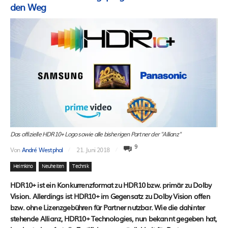
den Weg
Das offizielle HDR10+ Logo sowie alle bisherigen Partner der "Allianz"
9
Von
André Westphal
21. Juni 2018
Heimkino
Neuheiten
Technik
HDR10+ ist ein Konkurrenzformat zu HDR10 bzw. primär zu Dolby
Vision. Allerdings ist HDR10+ im Gegensatz zu Dolby Vision offen
bzw. ohne Lizenzgebühren für Partner nutzbar. Wie die dahinter
stehende Allianz, HDR10+ Technologies, nun bekannt gegeben hat,