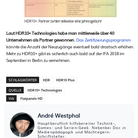
HDR10+: Partner zahlen teilweise eine Jahresgebühr
Laut HDR10+ Technologies habe man mittlerweile über 40
Unternehmen als Partner gewonnen
.
Das Zertifizierungsprogramm
könnte die Anzahl der Neuzugänge eventuell bald drastisch erhöhen.
Mehr zu HDR10+ gibt es sicherlich auch bald auf der IFA 2018 im
September in Berlin zu vernehmen.
SCHLAGWÖRTER
HDR
HDR10 Plus
QUELLE
HDR10+ Technologies
VIA
Flatpanels HD
André Westphal
Hauptberuflich hilfsbereiter Technik-,
Games- und Serien-Geek. Nebenbei Doc in
Medienpädagogik und Möchtegern-
Schriftsteller.