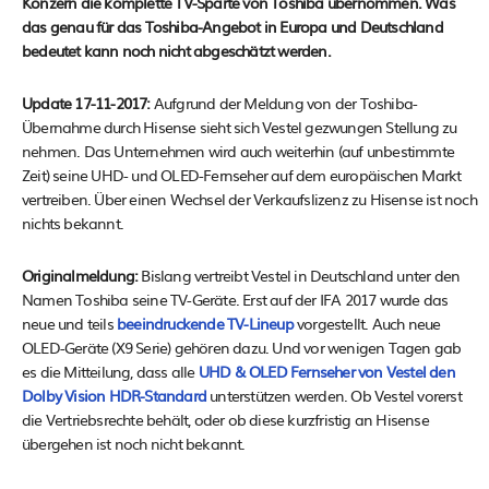
Konzern die komplette TV-Sparte von Toshiba übernommen. Was
das genau für das Toshiba-Angebot in Europa und Deutschland
bedeutet kann noch nicht abgeschätzt werden.
Update 17-11-2017:
Aufgrund der Meldung von der Toshiba-
Übernahme durch Hisense sieht sich Vestel gezwungen Stellung zu
nehmen. Das Unternehmen wird auch weiterhin (auf unbestimmte
Zeit) seine UHD- und OLED-Fernseher auf dem europäischen Markt
vertreiben. Über einen Wechsel der Verkaufslizenz zu Hisense ist noch
nichts bekannt.
Originalmeldung:
Bislang vertreibt Vestel in Deutschland unter den
Namen Toshiba seine TV-Geräte. Erst auf der IFA 2017 wurde das
neue und teils
beeindruckende TV-Lineup
vorgestellt. Auch neue
OLED-Geräte (X9 Serie) gehören dazu. Und vor wenigen Tagen gab
es die Mitteilung, dass alle
UHD & OLED Fernseher von Vestel den
Dolby Vision HDR-Standard
unterstützen werden. Ob Vestel vorerst
die Vertriebsrechte behält, oder ob diese kurzfristig an Hisense
übergehen ist noch nicht bekannt.