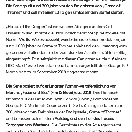
Die Serie spielt rund 300 Jahre vor den Ereignissen von „Game of
Thrones“ und soll mit einer 10 Folgen umfassenden Staffel starten.
„House of the Dragon“ ist ein weiterer Ableger aus dem GoT-
Universum und ist nicht die ursprünglich geplante Spin-Off-Serie mit
Naomi Watts. Wie es aussieht, wurde die erste Serienproduktion, die
rund 1.000 Jahre vor Game of Thrones spielt und den Übergang vom
goldenen Zeitalter der Helden zum dunklen Zeitalter erzählen sollte,
eingestampft. Fast zeitgleich mit diesen Gerüchten wurde auf einem
HBO Max Presse-Event das neue Format vorgestellt, dass George R.R.
Martin bereits im September 2019 angeteasert hatte.
Die Serie basiert auf der jüngsten Roman-Veröffentlichung von
Martins „Feuer und Blut“ (Fire & Blood) aus 2019
. Das Drehbuch
stammt aus der Feder von Ryan Condal (Colony, Rampage) mit
George R.R. Martin als Coproduzent. Die Erzählungen starten rund
300 Jahre vor den Ereignissen der Erfolgsserie „Game of Thrones“
und befassen sich mit dem
Aufstieg und den Fall des Hauses
Targaryen von Westeros
. Die Geschichte um das Adelsgeschlecht
erstreckt sich über 150 Jahre, bietet also genug Stoff für mehrere