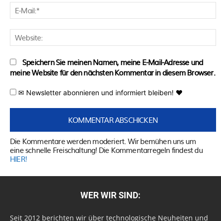
E
M
W
Speichern Sie meinen Namen, meine E-Mail-Adresse und
meine Website für den nächsten Kommentar in diesem Browser.
✉ Newsletter abonnieren und informiert bleiben! ♥
Die Kommentare werden moderiert. Wir bemühen uns um
eine schnelle Freischaltung! Die Kommentarregeln findest du
HIER!
WER WIR SIND:
Seit 2012 berichten wir über technologische Neuheiten und