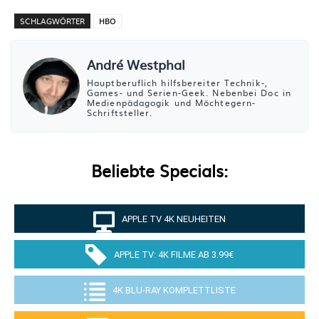
SCHLAGWÖRTER
HBO
André Westphal
Hauptberuflich hilfsbereiter Technik-,
Games- und Serien-Geek. Nebenbei Doc in
Medienpädagogik und Möchtegern-
Schriftsteller.
Beliebte Specials:
APPLE TV 4K NEUHEITEN
APPLE TV: 4K FILME AB 3.99€
4K BLU-RAY KOMPLETTLISTE