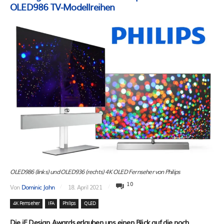
OLED986 TV-Modellreihen
OLED986 (links) und OLED936 (rechts) 4K OLED Fernseher von Philips
10
Von
Dominic Jahn
18. April 2021
4K Fernseher
IFA
Philips
QLED
Die iF Design Awards erlauben uns einen Blick auf die noch