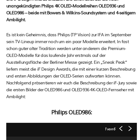
unangekündigten Philips 4K OLED-Modellreihen OLED936 und
OLED986 – beide mit Bowers & Wilkins-Soundsystem und 4-seitigem
Ambilight.
Es ist kein Geheimnis, dass Philips (TP Vision) zur IFA im September
sein TV-Lineup immer noch um ein paar Modelle erweitert. In fast
schon guter alter Tradition werden unter anderem die Premium-
OLED-Modelle für das laufende Jahr erstmals auf der
Ausstellungsfläche der Berliner Messe gezeigt. Ein „Sneak Peak“
liefern meist die iF Design Awards, die mit einer kurzen Beschreibung
und ersten Abbildungen der OLED-Serien aufwarten können.
Nachfolgend präsentieren wir euch die Beschreibung der iF-Jury sowie
die ersten Bilder der OLED986 und OLED936 4K-OLED-Fernseher mit
Ambilight:
Philips OLED986:
1
von 6