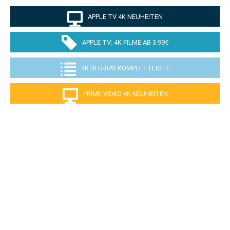
APPLE TV 4K NEUHEITEN
APPLE TV: 4K FILME AB 3.99€
4K BLU-RAY KOMPLETTLISTE
PRIME VIDEO 4K NEUHEITEN