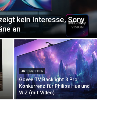
zeigt kein Interesse, Sony
äne an
4K FERNSEHER
Govee TV Backlight 3 Pro:
Konkurrenz für Philips Hue und
WiZ (mit Video)