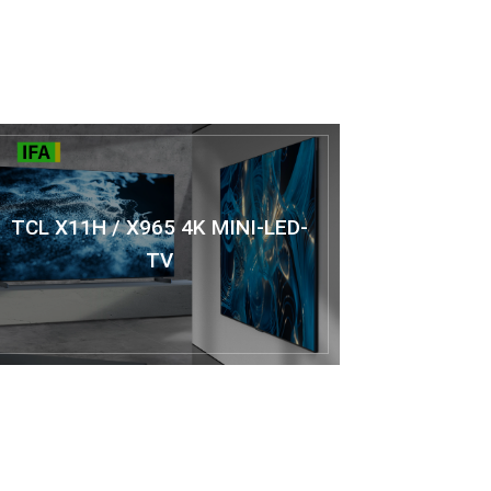
TCL X11H / X965 4K MINI-LED-
TV