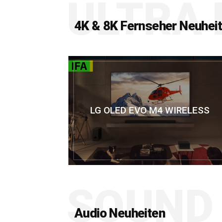
ULTRA 
4K & 8K Fernseher Neuhei
LG OLED EVO M4 WIRELESS
SOUND
Audio Neuheiten