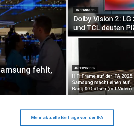
4K FERNSEHER
Dolby Vision 2: LG 
und TCL deuten Pl
Samsung fehlt,
4K FERNSEHER
HiFi Frame auf der IFA 2025:
Samsung macht einen auf
Bang & Olufsen (mit Video)
Mehr aktuelle Beiträge von der IFA